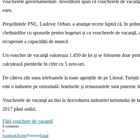
voucherele guvernamentale. Investitorii spun că voucherele de vacanţă au
euro.
Preşedintele PNL, Ludovic Orban, a anunţat recent faptul că, în şedinţa
cheltuielilor cu sporurile pentru bugetari și cu voucherele de vacanţă, 
recuperare a capacității de muncă.
Un voucher de vacanţă valoreaza 1.450 de lei și se foloseste doar pentr
calculează pierderile în cifre cu 5 zero-uri.
De câteva zile suna telefoanele la toate agențiile de pe Litoral. Turișt
este o industrie pe orizontală: hotelurile și restaurantele sunt puternic 
Voucherele de vacanţă au dus la dezvoltarea industriei turismului de la 
2017 până astăzi.
Fără vouchere de vacanță
0 comment
0
Facebook
Twitter
Pinterest
Email