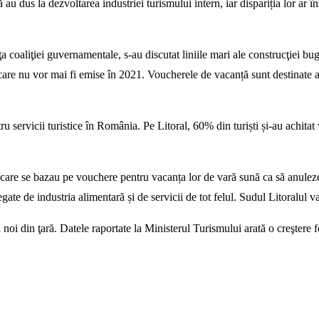
 dus la dezvoltarea industriei turismului intern, iar dispariția lor ar î
 coaliţiei guvernamentale, s-au discutat liniile mari ale construcţiei bu
care nu vor mai fi emise în 2021. Voucherele de vacanță sunt destinate aco
u servicii turistice în România. Pe Litoral, 60% din turiști și-au achit
ii care se bazau pe vouchere pentru vacanța lor de vară sună ca să anuleze
legate de industria alimentară și de servicii de tot felul. Sudul Litoralul 
noi din ţară. Datele raportate la Ministerul Turismului arată o creştere f