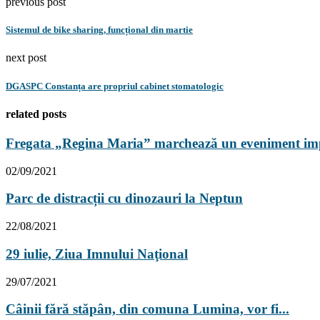
previous post
Sistemul de bike sharing, funcțional din martie
next post
DGASPC Constanța are propriul cabinet stomatologic
related posts
Fregata „Regina Maria” marchează un eveniment impo
02/09/2021
Parc de distracții cu dinozauri la Neptun
22/08/2021
29 iulie, Ziua Imnului Naţional
29/07/2021
Câinii fără stăpân, din comuna Lumina, vor fi...