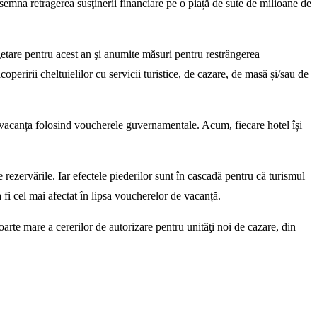
nsemna retragerea susţinerii financiare pe o piață de sute de milioane de
getare pentru acest an şi anumite măsuri pentru restrângerea
peririi cheltuielilor cu servicii turistice, de cazare, de masă și/sau de
at vacanța folosind voucherele guvernamentale. Acum, fiecare hotel își
 rezervările. Iar efectele piederilor sunt în cascadă pentru că turismul
va fi cel mai afectat în lipsa voucherelor de vacanță.
oarte mare a cererilor de autorizare pentru unităţi noi de cazare, din