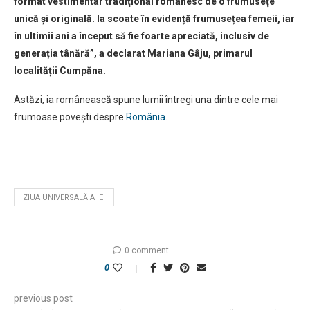
format vestimentar tradiţional românesc de o frumuseţe
unică şi originală. Ia scoate în evidență frumusețea femeii, iar
în ultimii ani a început să fie foarte apreciată, inclusiv de
generația tânără”, a declarat Mariana Gâju, primarul
localității Cumpăna.
Astăzi, ia românească spune lumii întregi una dintre cele mai
frumoase povești despre
România
.
.
ZIUA UNIVERSALĂ A IEI
0 comment
0
previous post