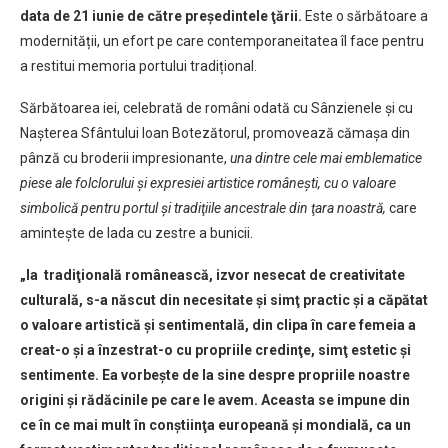
data de 21 iunie de către preşedintele ţării.
Este o sărbătoare a
modernității, un efort pe care contemporaneitatea îl face pentru
a restitui memoria portului tradițional.
Sărbătoarea iei, celebrată de români odată cu Sânzienele și cu
Nașterea Sfântului Ioan Botezătorul,
promovează cămașa din
pânză cu broderii impresionante,
una dintre cele mai emblematice
piese ale folclorului şi expresiei artistice româneşti, cu o valoare
simbolică pentru portul şi tradiţiile ancestrale din ţara noastră,
care
amintește de lada cu zestre a bunicii.
„Ia tradiţională românească, izvor nesecat de creativitate
culturală, s-a născut din necesitate şi simţ practic şi a căpătat
o valoare artistică şi sentimentală, din clipa în care femeia a
creat-o şi a înzestrat-o cu propriile credinţe, simţ estetic şi
sentimente. Ea vorbește de la sine despre propriile noastre
origini și rădăcinile pe care le avem. Aceasta se impune din
ce în ce mai mult în conştiinţa europeană şi mondială, ca un