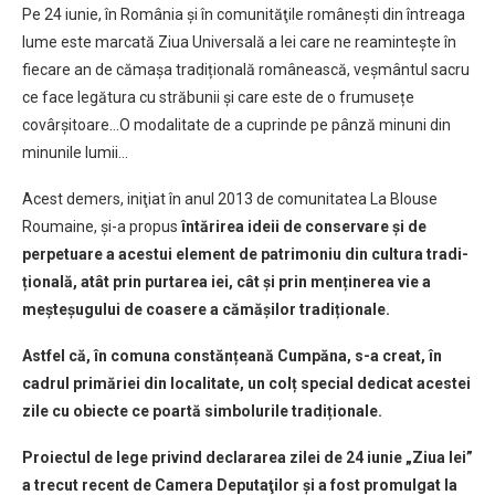
Pe 24 iunie, în România şi în comunităţile româneşti din întreaga
lume este marcată Ziua Universală a Iei care ne reamintește în
fiecare an de cămașa tradițională românească, veșmântul sacru
ce face legătura cu străbunii și care este de o frumusețe
covârșitoare…O modalitate de a cuprinde pe pânză minuni din
minunile lumii…
Acest demers, iniţiat în anul 2013 de comunitatea La Blouse
Roumaine, şi-a propus
întărirea ideii de conservare și de
perpetuare a acestui element de patrimoniu din cultura tradi­
țională, atât prin purtarea iei, cât și prin menținerea vie a
meșteșugului de coasere a cămășilor tradiționale.
Astfel că, în comuna constănțeană Cumpăna, s-a creat, în
cadrul primăriei din localitate, un colț special dedicat acestei
zile cu obiecte ce poartă simbolurile tradiționale.
Proiectul de lege privind declararea zilei de 24 iunie „Ziua Iei”
a trecut recent de Camera Deputaţilor şi a fost promulgat la