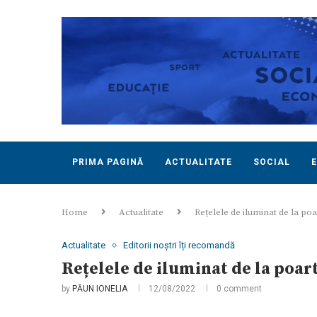
PRIMA PAGINĂ
ACTUALITATE
SOCIAL
Home
Actualitate
Rețelele de iluminat de la po
Actualitate
Editorii noștri îți recomandă
Rețelele de iluminat de la poar
by
PĂUN IONELIA
12/08/2022
0 comment