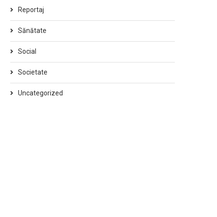
Reportaj
Sănătate
Social
Societate
Uncategorized
Fotovoltaicele, soluția viitorului
Campanie de promovare 
Forțelor Navale Române în.
24/09/2022
24/09/2022