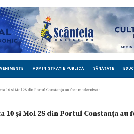
EVENIMENTE
ADMINISTRAȚIE PUBLICĂ
SĂNĂTATE
EDUC
arta 10 și Mol 2S din Portul Constanța au fost modernizate
ta 10 și Mol 2S din Portul Constanța au