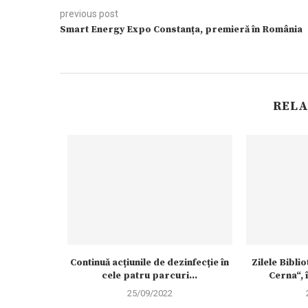
previous post
Smart Energy Expo Constanța, premieră în România
RELA
europeană a
Continuă acțiunile de dezinfecție în
Zilele Bibli
ogice
cele patru parcuri...
Cerna“, 
25/09/2022