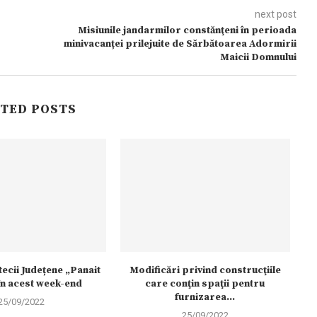
next post
Misiunile jandarmilor constănţeni în perioada
minivacanței prilejuite de Sărbătoarea Adormirii
Maicii Domnului
TED POSTS
otecii Județene „Panait
Modificări privind construcţiile
în acest week-end
care conţin spaţii pentru
furnizarea...
25/09/2022
25/09/2022