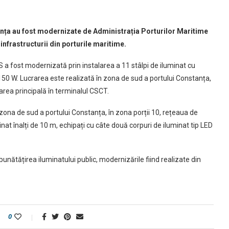
anța au fost modernizate de Administrația Porturilor Maritime
nfrastructurii din porturile maritime.
S a fost modernizată prin instalarea a 11 stâlpi de iluminat cu
 150 W. Lucrarea este realizată în zona de sud a portului Constanța,
rarea principală în terminalul CSCT.
 zona de sud a portului Constanța, în zona porții 10, rețeaua de
inat înalți de 10 m, echipați cu câte două corpuri de iluminat tip LED
ătățirea iluminatului public, modernizările fiind realizate din
0