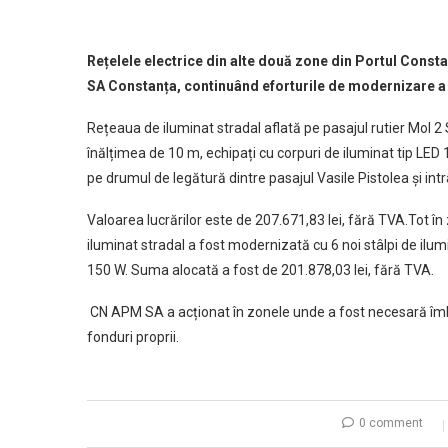
Rețelele electrice din alte două zone din Portul Const
SA Constanța, continuând eforturile de modernizare a i
Rețeaua de iluminat stradal aflată pe pasajul rutier Mol 2 
înălțimea de 10 m, echipați cu corpuri de iluminat tip LED
pe drumul de legătură dintre pasajul Vasile Pistolea și int
Valoarea lucrărilor este de 207.671,83 lei, fără TVA.Tot în
iluminat stradal a fost modernizată cu 6 noi stâlpi de ilum
150 W. Suma alocată a fost de 201.878,03 lei, fără TVA.
CN APM SA a acționat în zonele unde a fost necesară îmbun
fonduri proprii.
0 comment