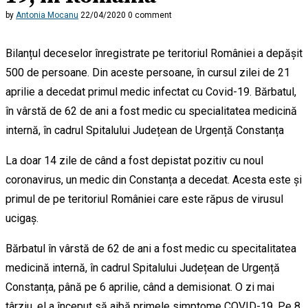
by
Antonia Mocanu
22/04/2020
0 comment
Bilanțul deceselor înregistrate pe teritoriul României a depășit
500 de persoane. Din aceste persoane, în cursul zilei de 21
aprilie a decedat primul medic infectat cu Covid-19. Bărbatul,
în vârstă de 62 de ani a fost medic cu specialitatea medicină
internă, în cadrul Spitalului Județean de Urgență Constanța
La doar 14 zile de când a fost depistat pozitiv cu noul
coronavirus, un medic din Constanța a decedat. Acesta este și
primul de pe teritoriul României care este răpus de virusul
ucigaș.
Bărbatul în vârstă de 62 de ani a fost medic cu specitalitatea
medicină internă, în cadrul Spitalului Județean de Urgență
Constanța, până pe 6 aprilie, când a demisionat. O zi mai
târziu, el a început să aibă primele simptome COVID-19. Pe 8