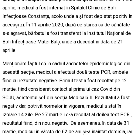
aprilie, medicul a fost internat în Spitalul Clinic de Boli
Infecțioase Constanța, acolo unde a și fost depistat pozitiv în
aceeași zi. În 11 aprilie 2020, după ce starea sa de sănătate
s-a agravat, bărbatul a fost transferat la Institutul Național de
Boli Infecțioase Matei Balș, unde a decedat în data de 21
aprilie.
Menționăm faptul că în cadrul anchetelor epidemiologice din
această secție, medicul a efectuat două teste PCR, ambele
fiind cu rezultate negative. Primul test a fost recoltat pe 12
martie, fiind considerat contact al primului caz Covid din
SCJU, asistentul șef din secția Medicală II. Rezultatul a fost
negativ dar, potrivit normelor în vigoare, medicul a stat în
izolare 14 zile. Pe 27 martie i s-a recoltat al doilea test PCR ,
rezultatul fiind, din nou, negativ. De asemenea, în data de 31
martie, medicul în vârstă de 62 de ani și-a înaintat demisia, iar