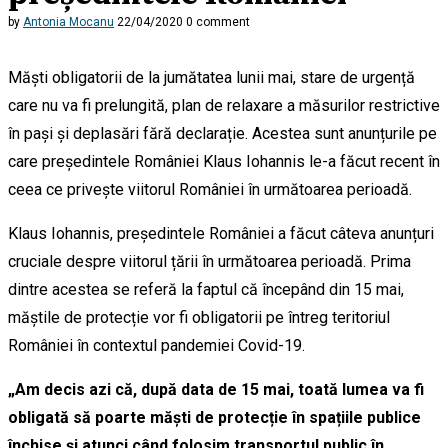
by
Antonia Mocanu
22/04/2020
0 comment
Măști obligatorii de la jumătatea lunii mai, stare de urgență
care nu va fi prelungită, plan de relaxare a măsurilor restrictive
în pași și deplasări fără declarație. Acestea sunt anunțurile pe
care președintele României Klaus Iohannis le-a făcut recent în
ceea ce privește viitorul României în următoarea perioadă.
Klaus Iohannis, președintele României a făcut câteva anunțuri
cruciale despre viitorul țării în următoarea perioadă. Prima
dintre acestea se referă la faptul că începând din 15 mai,
măștile de protecție vor fi obligatorii pe întreg teritoriul
României în contextul pandemiei Covid-19.
„Am decis azi că, după data de 15 mai, toată lumea va fi
obligată să poarte măști de protecție în spațiile publice
închise și atunci când folosim transportul public în