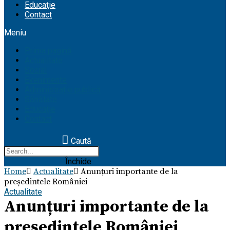
Educaţie
Contact
Meniu
Prima pagină
Actualitate
Social
Evenimente
Administrație publică
Sănătate
Educaţie
Contact
Caută
Închide
Home
Actualitate
Anunțuri importante de la
președintele României
Actualitate
Anunțuri importante de la
președintele României