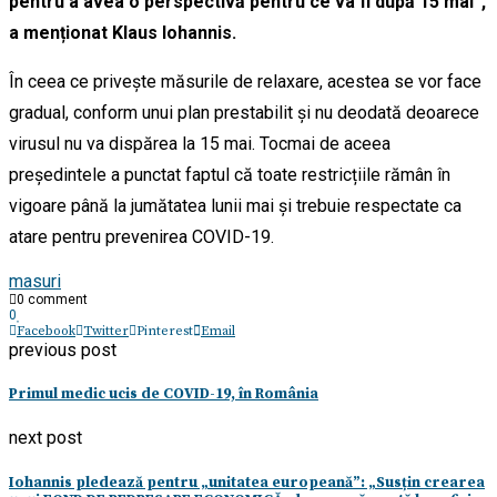
pentru a avea o perspectivă pentru ce va fi după 15 mai”,
a menționat Klaus Iohannis.
În ceea ce privește măsurile de relaxare, acestea se vor face
gradual, conform unui plan prestabilit și nu deodată deoarece
virusul nu va dispărea la 15 mai. Tocmai de aceea
președintele a punctat faptul că toate restricțiile rămân în
vigoare până la jumătatea lunii mai și trebuie respectate ca
atare pentru prevenirea COVID-19.
masuri
0 comment
0
Facebook
Twitter
Pinterest
Email
previous post
Primul medic ucis de COVID-19, în România
next post
Iohannis pledează pentru „unitatea europeană”: „Susțin crearea