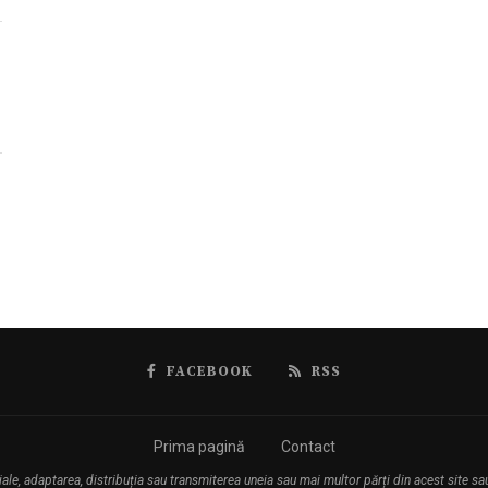
FACEBOOK
RSS
Prima pagină
Contact
, adaptarea, distribuția sau transmiterea uneia sau mai multor părți din acest site sau a