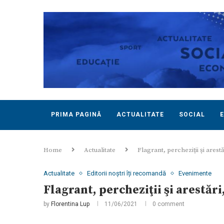
PRIMA PAGINĂ
ACTUALITATE
SOCIAL
Home
Actualitate
Flagrant, percheziţii şi arest
Actualitate
Editorii noștri îți recomandă
Evenimente
Flagrant, percheziţii şi arestări
by
Florentina Lup
11/06/2021
0 comment