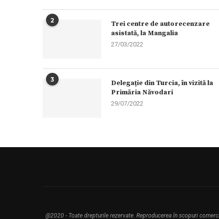
2
Trei centre de autorecenzare
asistată, la Mangalia
27/03/2022
3
Delegație din Turcia, în vizită la
Primăria Năvodari
29/07/2022
@2020 - Toate drepturile rezervate. Reproducerea în scopuri comerciale