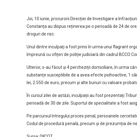
Joi, 10 iunie, procurorii Direcției de Investigare a Infracți
Constanța au dispus reținerea pe o perioadă de 24 de ore, 
droguri de risc.
Unul dintre inculpaţi a fost prins în urma unui flagrant org
împreună cu ofițeri de poliție judiciară din cadrul BCCO C
Ulterior, s-au făcut şi 4 percheziții domiciliare, în urma căro
substanțe susceptibile de a avea efecte psihoactive, 1 cânt
lei, 2.550 de euro, precum și alte bunuri cu valoare probato
În cursul zilei de astăzi, inculpații au fost prezentați Tr
perioadă de 30 de zile. Suportul de specialitate a fost asi
Pe parcursul întregului proces penal, persoanele cercetat
Codul de procedură penală, precum și de prezumția de ne
Sursa: DIICOT