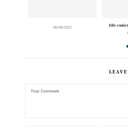
întâlnire cu
Zile canic
08/08/2022
ncu!...
LEAVE