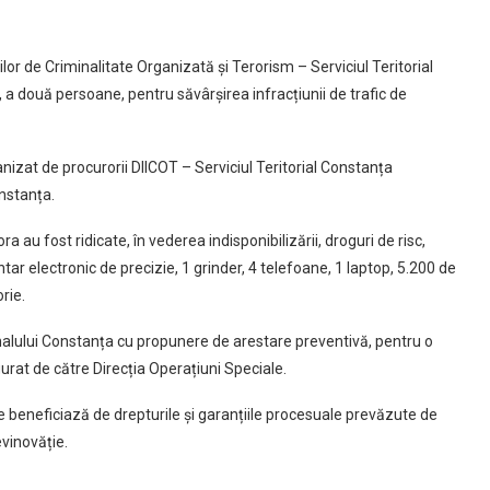
unilor de Criminalitate Organizată și Terorism – Serviciul Teritorial
a două persoane, pentru săvârșirea infracțiunii de trafic de
anizat de procurorii DIICOT – Serviciul Teritorial Constanța
onstanța.
ra au fost ridicate, în vederea indisponibilizării, droguri de risc,
ar electronic de precizie, 1 grinder, 4 telefoane, 1 laptop, 5.200 de
rie.
ibunalului Constanța cu propunere de arestare preventivă, pentru o
gurat de către Direcția Operațiuni Speciale.
e beneficiază de drepturile şi garanțiile procesuale prevăzute de
vinovăție.