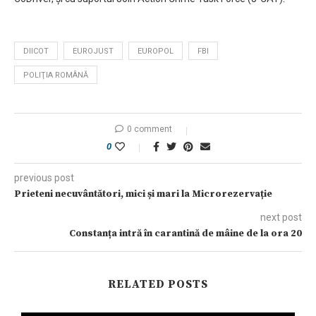
DIICOT
EUROJUST
EUROPOL
FBI
POLIŢIA ROMÂNĂ
0 comment
0
previous post
Prieteni necuvântători, mici și mari la Microrezervație
next post
Constanța intră în carantină de mâine de la ora 20
RELATED POSTS