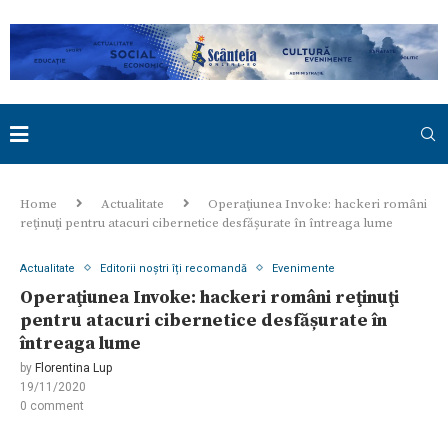
Home
Actualitate
Operaţiunea Invoke: hackeri români
reţinuţi pentru atacuri cibernetice desfășurate în întreaga lume
Actualitate
Editorii noștri îți recomandă
Evenimente
Operaţiunea Invoke: hackeri români reţinuţi
pentru atacuri cibernetice desfășurate în
întreaga lume
by
Florentina Lup
19/11/2020
0 comment