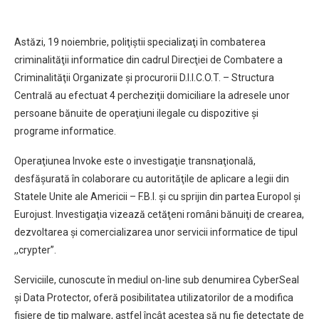
Astăzi, 19 noiembrie, poliţiştii specializaţi în combaterea
criminalităţii informatice din cadrul Direcţiei de Combatere a
Criminalităţii Organizate şi procurorii D.I.I.C.O.T. – Structura
Centrală au efectuat 4 percheziţii domiciliare la adresele unor
persoane bănuite de operaţiuni ilegale cu dispozitive şi
programe informatice.
Operaţiunea Invoke este o investigaţie transnaţională,
desfăşurată în colaborare cu autorităţile de aplicare a legii din
Statele Unite ale Americii – F.B.I. şi cu sprijin din partea Europol şi
Eurojust. Investigaţia vizează cetăţeni români bănuiţi de crearea,
dezvoltarea şi comercializarea unor servicii informatice de tipul
,,crypter”.
Serviciile, cunoscute în mediul on-line sub denumirea CyberSeal
şi Data Protector, oferă posibilitatea utilizatorilor de a modifica
fişiere de tip malware, astfel încât acestea să nu fie detectate de