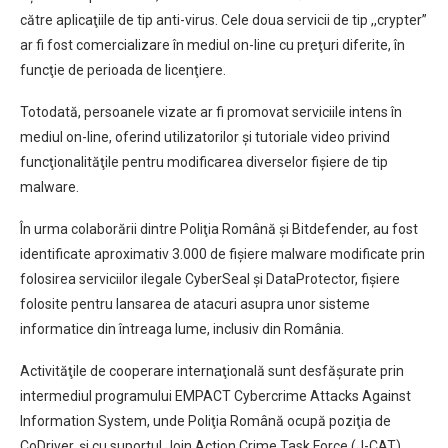
către aplicaţiile de tip anti-virus. Cele doua servicii de tip ,,crypter”
ar fi fost comercializare în mediul on-line cu preţuri diferite, în
funcţie de perioada de licenţiere.
Totodată, persoanele vizate ar fi promovat serviciile intens în
mediul on-line, oferind utilizatorilor şi tutoriale video privind
funcţionalităţile pentru modificarea diverselor fişiere de tip
malware.
În urma colaborării dintre Poliţia Română şi Bitdefender, au fost
identificate aproximativ 3.000 de fişiere malware modificate prin
folosirea serviciilor ilegale CyberSeal şi DataProtector, fişiere
folosite pentru lansarea de atacuri asupra unor sisteme
informatice din întreaga lume, inclusiv din România.
Activităţile de cooperare internaţională sunt desfăşurate prin
intermediul programului EMPACT Cybercrime Attacks Against
Information System, unde Poliţia Română ocupă poziţia de
CoDriver, şi cu suportul Join Action Crime Task Force (J-CAT).