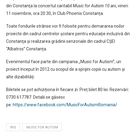
din Constanţa la concertul caritabil
Music for Autism 10 ani
, vineri
11 noiembrie, ora 20:30, în Club Phoenix Constanța.
Toate fondurile strânse vor fi folosite pentru demararea noilor
proiecte din cadrul centrelor școlare pentru educaţie incluzivă din
Constanţa și realizarea grădinii senzoriale din cadrul CȘEI
“Albatros” Constanța.
Evenimentul face parte din campania ,,Music for Autism”, un
proiect început în 2012 cu scopul de a sprijini copiii cu autism și
alte dizabilități.
Biletele se pot achiziționa în fiecare zi. Preț bilet 80 lei. Rezervări:
0730 617787. Detalii se găsesc
pe:
https://www.facebook.com/MusicForAutismRomania/
IRIS
MUSIC FOR AUTISM