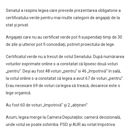
Senatul a respins legea care prevede prezentarea obligatorie a
certificatului verde pentru mai multe categorii de angajați de la
stat și privat.
Angajații care nu au certificat verde pot fi suspendați timp de 30
de zile și ulterior pot fi concediați, potrivit proiectului de lege.
Certificatul verde nu a trecut de votul Senatului. După numărarea
voturilor exprimate online s-a constatat că lipsesc două voturi
„pentru”. Deşi au fost 48 voturi „pentru” si 46 „împotrivă” în sală,
la votul online s-a constatat că legea a avut 67 de voturi „pentru”.
Erau necesare 69 de voturi ca legea să treacă, deoarece este o
lege organică.
Au fost 60 de voturi „împotrivă” și 2 „abțineri”.
Acum, legea merge la Camera Deputaţilor, cameră decizională,
unde votul se poate schimba. PSD și AUR au votat împotriva