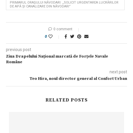
PRIMARUL ORAȘULUI NĂVODARI: „SOLICIT URGENTAREA LUCRĂRILOR
DE APĂ ȘI CANALIZARE DIN NĂVODARI”
0 comment
0
previous post
Ziua Drapelului Național marcată de Forțele Navale
Române
next post
Teo Hira, noul director general al Confort Urban
RELATED POSTS