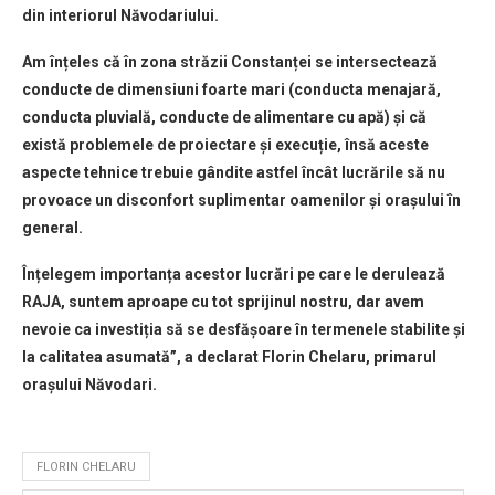
din interiorul Năvodariului.
Am înțeles că în zona străzii Constanței se intersectează
conducte de dimensiuni foarte mari (conducta menajară,
conducta pluvială, conducte de alimentare cu apă) și că
există problemele de proiectare și execuție, însă aceste
aspecte tehnice trebuie gândite astfel încât lucrările să nu
provoace un disconfort suplimentar oamenilor și orașului în
general.
Înțelegem importanța acestor lucrări pe care le derulează
RAJA, suntem aproape cu tot sprijinul nostru, dar avem
nevoie ca investiția să se desfășoare în termenele stabilite și
la calitatea asumată”, a declarat Florin Chelaru, primarul
orașului Năvodari.
FLORIN CHELARU