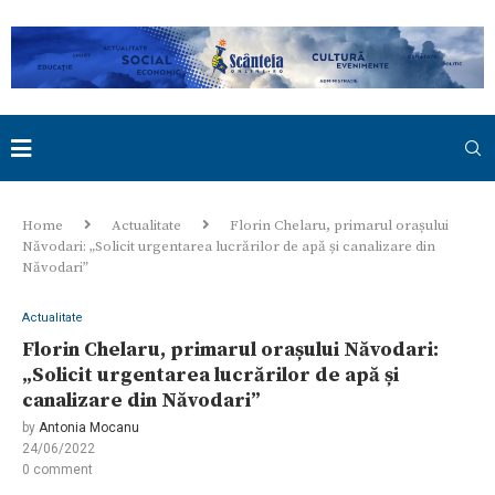
Home
Actualitate
Florin Chelaru, primarul orașului
Năvodari: „Solicit urgentarea lucrărilor de apă și canalizare din
Năvodari”
Actualitate
Florin Chelaru, primarul orașului Năvodari:
„Solicit urgentarea lucrărilor de apă și
canalizare din Năvodari”
by
Antonia Mocanu
24/06/2022
0 comment