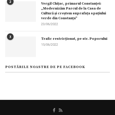
2
Vergil Chițac, primarul Constanței:
„Modernizăm Parcul de la Casa de
Cultură și creștem suprafața spațiului
verde din Constanța”
23/06/2022
3
Trafic restricționat, pe str. Poporului
15/06/2022
POSTĂRILE NOASTRE DE PE FACEBOOK