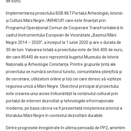
de lucru.
Implementarea proiectului BSB 867 Portalul Arheologiei, Istoriei
și Culturii Mării Negre /ARHICUP, care este finanțat prin
Programul Operațional Comun de Cooperare Transfrontalieră în
cadrul Instrumentului European de Vecinătate „Bazinul Mării
Negre 2014 – 2020”, a început la 1 iunie 2020 și are o durata de
30 de luni. Valoarea totală a proiectului este de 566 400 de euro,
din care 85440 de euro reprezintă bugetul Muzeului de Istorie
Națională și Arheologie Constanța. Printre grupurile țintă ale
proiectului se numără sectorul turistic, comunitatea științifică și
de cercetare, utilizatorii online și toți cei care doresc să viziteze
regiunea unică a Mării Negre. Obiectivul principal al proiectului
este crearea unui acces îmbunătățit la conținutul cultural prin
portalul de internet dezvoltat și tehnologiile informaționale
moderne, pe baza cărora va fi prezentată moștenirea istorică a
litoralului Mării Negre în contextul dezvoltării durabile.
Dintre progresele înregistrate în ultima perioadă de PP2, amintim