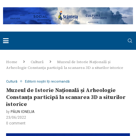
Home
Cultură
Muzeul de Istorie Națională și
Arheologie Constanța participă la scanarea 3D a siturilor istorice
Cultură
Editorii noștri îți recomandă
Muzeul de Istorie Națională și Arheologie
Constanța participă la scanarea 3D a siturilor
istorice
by
PĂUN IONELIA
23/06/2022
0 comment