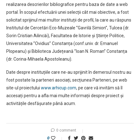
realizarea descrierilor bibliografice pentru baza de date a web
portal. În scopul efectuării unei selecții cât mai obiective, a fost
solicitat sprijinul mai multor instituții de profil, la care au răspuns
Institutul de Cercetări Eco-Muzeale ”Gavrilă Simion”, Tulcea (dr.
Sorin Cristian Ailincăi), Facultatea de Istorie și Științe Politice,
Universitatea ”Ovidius” Constanța (conf.univ. dr. Emanuel
Plopeanu) și Biblioteca Județeană ”Ioan N. Roman” Constanța
(dr. Corina-Mihaela Apostoleanu).
Date despre instituțiile care ne-au sprijinit în demersul nostru au
fost postate la parteneri asociați, secțiunea Parteneri, pe web
site-ul proiectului
www.arhicup.com
, pe care vă invităm să îl
accesați pentru a afla mai multe informații despre proiect și
activitățile desfășurate până acum.
0 comment
0