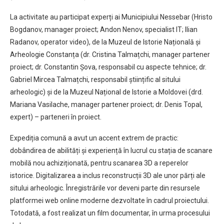
La activitate au participat experți ai Municipiului Nessebar (Hristo
Bogdanov, manager proiect; Andon Nenov, specialist IT; Ilian
Radanov, operator video), de la Muzeul de Istorie Națională și
Arheologie Constanța (dr. Cristina Talmațchi, manager partener
proiect; dr. Constantin Șova, responsabil cu aspecte tehnice; dr.
Gabriel Mircea Talmațchi, responsabil științific al sitului
arheologic) și de la Muzeul Național de Istorie a Moldovei (drd.
Mariana Vasilache, manager partener proiect; dr. Denis Topal,
expert) – parteneri în proiect.
Expediția comună a avut un accent extrem de practic:
dobândirea de abilități și experiență în lucrul cu stația de scanare
mobilă nou achiziționată, pentru scanarea 3D a reperelor
istorice. Digitalizarea a inclus reconstrucții 3D ale unor părți ale
sitului arheologic. Înregistrările vor deveni parte din resursele
platformei web online moderne dezvoltate în cadrul proiectului.
Totodată, a fost realizat un film documentar, în urma procesului