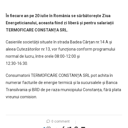
În fiecare an pe 20 iulie în România se sărbătorește Ziua
Energeticianului, aceasta fiind zi liberă și pentru salariații
TERMOFICARE CONSTANȚA SRL.
Casieriile societății situate în strada Badea Cârțan nr.14 A și
aleea Cutezătorilor nr.13, vor funcționa conform programului
normal de lucru, între orele 08:00-12:00 și
12:30-16:30.
Consumatorii TERMOFICARE CONSTANȚA SRL pot achita în
numerar facturile de energie termică și la sucursalele și Banca
Transilvania și BRD de pe raza municipiului Constanța, fără plata
vreunui comision.
0 comment