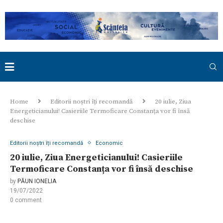
Home
Editorii noștri îți recomandă
20 iulie, Ziua
Energeticianului! Casieriile Termoficare Constanța vor fi însă
deschise
Editorii noștri îți recomandă
Economic
20 iulie, Ziua Energeticianului! Casieriile
Termoficare Constanța vor fi însă deschise
by
PĂUN IONELIA
19/07/2022
0 comment