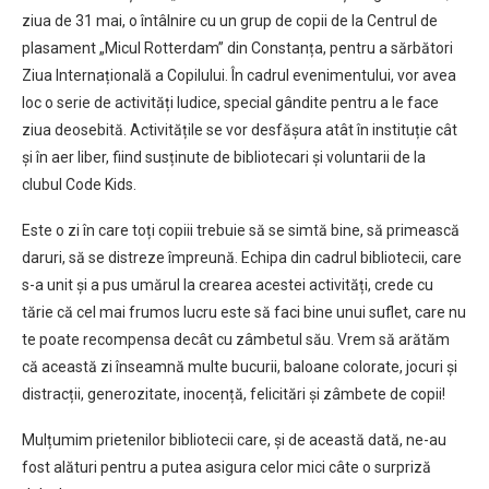
ziua de 31 mai, o întâlnire cu un grup de copii de la Centrul de
plasament „Micul Rotterdam” din Constanța, pentru a sărbători
Ziua Internațională a Copilului. În cadrul evenimentului, vor avea
loc o serie de activități ludice, special gândite pentru a le face
ziua deosebită. Activitățile se vor desfășura atât în instituție cât
și în aer liber, fiind susținute de bibliotecari și voluntarii de la
clubul Code Kids.
Este o zi în care toți copiii trebuie să se simtă bine, să primească
daruri, să se distreze împreună. Echipa din cadrul bibliotecii, care
s-a unit și a pus umărul la crearea acestei activități, crede cu
tărie că cel mai frumos lucru este să faci bine unui suflet, care nu
te poate recompensa decât cu zâmbetul său. Vrem să arătăm
că această zi înseamnă multe bucurii, baloane colorate, jocuri și
distracții, generozitate, inocență, felicitări și zâmbete de copii!
Mulțumim prietenilor bibliotecii care, și de această dată, ne-au
fost alături pentru a putea asigura celor mici câte o surpriză