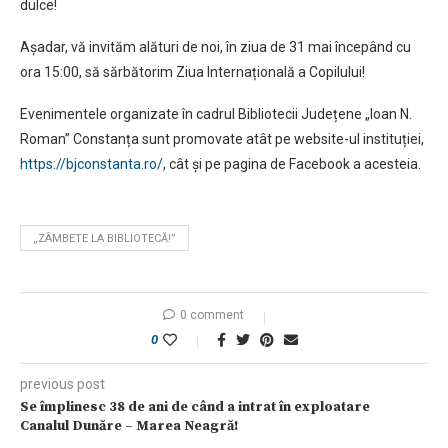
dulce!
Așadar, vă invităm alături de noi, în ziua de 31 mai începând cu
ora 15:00, să sărbătorim Ziua Internațională a Copilului!
Evenimentele organizate în cadrul Bibliotecii Județene „Ioan N.
Roman” Constanța sunt promovate atât pe website-ul instituției,
https://bjconstanta.ro/
, cât şi pe pagina de Facebook a acesteia.
„ZÂMBETE LA BIBLIOTECĂ!”
0 comment
0
previous post
Se împlinesc 38 de ani de când a intrat în exploatare
Canalul Dunăre – Marea Neagră!