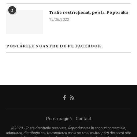
3
Trafic restricționat, pe str. Poporului
15/06/2022
POSTĂRILE NOASTRE DE PE FACEBOOK
Prima pagină
Contact
@2020 - Toate drepturile rezervate. Reproducerea în scopuri comerciale,
adaptarea, distribuția sau transmiterea uneia sau mai multor părți din acest site