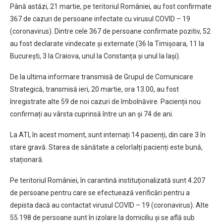
Până astăzi, 21 martie, pe teritoriul României, au fost confirmate
367 de cazuri de persoane infectate cu virusul COVID – 19
(coronavirus). Dintre cele 367 de persoane confirmate pozitiv, 52
au fost declarate vindecate și externate (36 la Timișoara, 11 la
București, 3 la Craiova, unul la Constanța și unul la Iași).
De la ultima informare transmisă de Grupul de Comunicare
Strategică, transmisă ieri, 20 martie, ora 13.00, au fost
înregistrate alte 59 de noi cazuri de îmbolnăvire. Pacienții nou
confirmați au vârsta cuprinsă între un an și 74 de ani.
La ATI, în acest moment, sunt internați 14 pacienți, din care 3 în
stare gravă. Starea de sănătate a celorlalți pacienți este bună,
staționară.
Pe teritoriul României, în carantină instituționalizată sunt 4.207
de persoane pentru care se efectuează verificări pentru a
depista dacă au contactat virusul COVID – 19 (coronavirus). Alte
55.198 de persoane sunt în izolare la domiciliu și se află sub