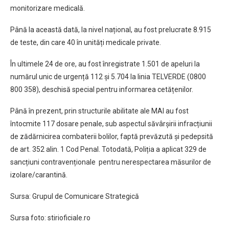
monitorizare medicală.
Până la această dată, la nivel național, au fost prelucrate 8.915
de teste, din care 40 în unități medicale private.
În ultimele 24 de ore, au fost înregistrate 1.501 de apeluri la
numărul unic de urgență 112 și 5.704 la linia TELVERDE (0800
800 358), deschisă special pentru informarea cetățenilor.
Până în prezent, prin structurile abilitate ale MAI au fost
întocmite 117 dosare penale, sub aspectul săvârșirii infracțiunii
de zădărnicirea combaterii bolilor, faptă prevăzută şi pedepsită
de art. 352 alin. 1 Cod Penal. Totodată, Poliția a aplicat 329 de
sancțiuni contravenționale pentru nerespectarea măsurilor de
izolare/carantină.
Sursa: Grupul de Comunicare Strategică
Sursa foto: stirioficiale.ro