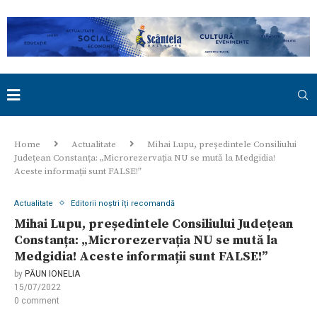
Home
Actualitate
Mihai Lupu, președintele Consiliului
Județean Constanța: „Microrezervația NU se mută la Medgidia!
Aceste informații sunt FALSE!”
Actualitate
Editorii noștri îți recomandă
Mihai Lupu, președintele Consiliului Județean
Constanța: „Microrezervația NU se mută la
Medgidia! Aceste informații sunt FALSE!”
by
PĂUN IONELIA
15/07/2022
0 comment