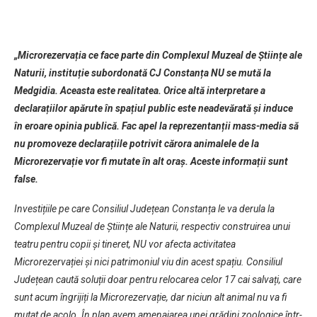
„Microrezervația ce face parte din Complexul Muzeal de Științe ale
Naturii, instituție subordonată CJ Constanța NU se mută la
Medgidia. Aceasta este realitatea. Orice altă interpretare a
declarațiilor apărute în spațiul public este neadevărată și induce
în eroare opinia publică. Fac apel la reprezentanții mass-media să
nu promoveze declarațiile potrivit cărora animalele de la
Microrezervație vor fi mutate în alt oraș. Aceste informații sunt
false.
Investițiile pe care Consiliul Județean Constanța le va derula la
Complexul Muzeal de Științe ale Naturii, respectiv construirea unui
teatru pentru copii și tineret, NU vor afecta activitatea
Microrezervației și nici patrimoniul viu din acest spațiu. Consiliul
Județean caută soluții doar pentru relocarea celor 17 cai salvați, care
sunt acum îngrijiți la Microrezervație, dar niciun alt animal nu va fi
mutat de acolo. În plan avem amenajarea unei grădini zoologice într-