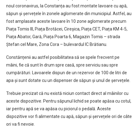
noul coronavirus, la Constanța au fost montate lavoare cu apă,
săpun și șervețele în zonele aglomerate din municipiul. Astfel, au
fost amplasate aceste lavoare în 10 zone aglomerate precum
Piața Tomis III, Piața Brotăcei, Cireșica, Piața CET, Piața KM 4-5,
Piața Abator, Gară, Piața Poarta 6, Magazin Tomis – strada
Ștefan cel Mare, Zona Cora – bulevardul IC Brătianu.
Constănțenii au astfel posibilitatea să se spele frecvent pe
mâini, fie că sunt în drum spre casă, spre serviciu sau spre
cumpărături. Lavoarele dispun de un rezervor de 100 de litri de
apa și sunt dotate cu un dispenser de săpun și unul de șervețele.
Trebuie precizat că nu există niciun contact direct al mâinilor cu
aceste dispozitive. Pentru săpunul lichid se poate apăsa cu cotul,
iar pentru apă se va apăsa cu piciorul o pedală. Aceste
dispozitive vor fi alimentate cu apă, săpun și șervețele ori de câte
ori va fi nevoie.