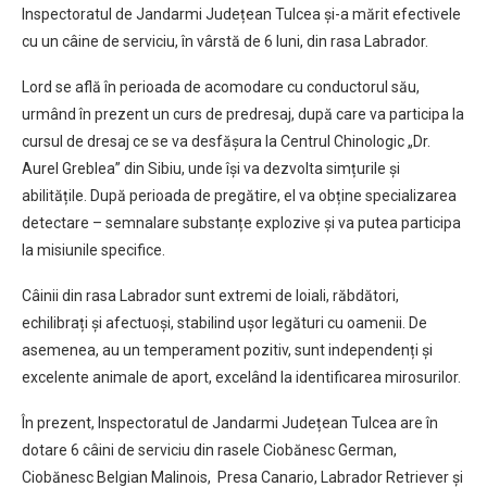
Inspectoratul de Jandarmi Județean Tulcea și-a mărit efectivele
cu un câine de serviciu, în vârstă de 6 luni, din rasa Labrador.
Lord se află în perioada de acomodare cu conductorul său,
urmând în prezent un curs de predresaj, după care va participa la
cursul de dresaj ce se va desfășura la Centrul Chinologic „Dr.
Aurel Greblea” din Sibiu, unde își va dezvolta simțurile și
abilitățile. După perioada de pregătire, el va obține specializarea
detectare – semnalare substanțe explozive și va putea participa
la misiunile specifice.
Câinii din rasa Labrador sunt extremi de loiali, răbdători,
echilibrați și afectuoși, stabilind ușor legături cu oamenii. De
asemenea, au un temperament pozitiv, sunt independenți și
excelente animale de aport, excelând la identificarea mirosurilor.
În prezent, Inspectoratul de Jandarmi Județean Tulcea are în
dotare 6 câini de serviciu din rasele Ciobănesc German,
Ciobănesc Belgian Malinois, Presa Canario, Labrador Retriever și