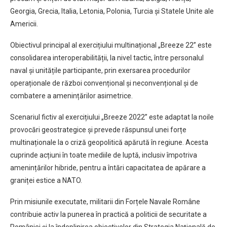
Georgia, Grecia, Italia, Letonia, Polonia, Turcia și Statele Unite ale
Americii.
Obiectivul principal al exercițiului multinațional „Breeze 22” este
consolidarea interoperabilității, la nivel tactic, între personalul
naval și unitățile participante, prin exersarea procedurilor
operaționale de război convențional și neconvențional și de
combatere a amenințărilor asimetrice.
Scenariul fictiv al exercițiului „Breeze 2022” este adaptat la noile
provocări geostrategice și prevede răspunsul unei forțe
multinaționale la o criză geopolitică apărută în regiune. Acesta
cuprinde acțiuni în toate mediile de luptă, inclusiv împotriva
amenințărilor hibride, pentru a întări capacitatea de apărare a
graniței estice a NATO.
Prin misiunile executate, militarii din Forțele Navale Române
contribuie activ la punerea în practică a politicii de securitate a
României și la îndeplinirea obiectivelor din Strategia Națională de