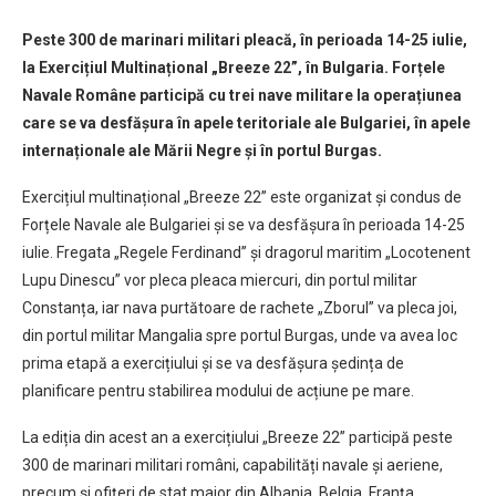
Peste 300 de marinari militari pleacă, în perioada 14-25 iulie,
la Exercițiul Multinațional „Breeze 22”, în Bulgaria. Forțele
Navale Române participă cu trei nave militare la operațiunea
care se va desfășura în apele teritoriale ale Bulgariei, în apele
internaționale ale Mării Negre și în portul Burgas.
Exercițiul multinațional „Breeze 22” este organizat și condus de
Forțele Navale ale Bulgariei și se va desfășura în perioada 14-25
iulie. Fregata „Regele Ferdinand” și dragorul maritim „Locotenent
Lupu Dinescu” vor pleca pleaca miercuri, din portul militar
Constanța, iar nava purtătoare de rachete „Zborul” va pleca joi,
din portul militar Mangalia spre portul Burgas, unde va avea loc
prima etapă a exercițiului și se va desfășura ședința de
planificare pentru stabilirea modului de acțiune pe mare.
La ediția din acest an a exercițiului „Breeze 22” participă peste
300 de marinari militari români, capabilități navale și aeriene,
precum și ofițeri de stat major din Albania, Belgia, Franța,