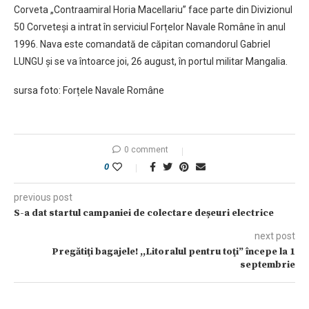
Corveta „Contraamiral Horia Macellariu” face parte din Divizionul
50 Corveteși a intrat în serviciul Forțelor Navale Române în anul
1996. Nava este comandată de căpitan comandorul Gabriel
LUNGU și se va întoarce joi, 26 august, în portul militar Mangalia.
sursa foto: Forțele Navale Române
0 comment
0
previous post
S-a dat startul campaniei de colectare deșeuri electrice
next post
Pregătiţi bagajele! ,,Litoralul pentru toţi” începe la 1
septembrie