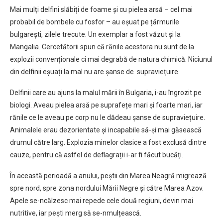
Mai mulți delfini slăbiți de foame și cu pielea arsă – cel mai
probabil de bombele cu fosfor – au eșuat pe țărmurile
bulgarești, zilele trecute. Un exemplar a fost văzut și la
Mangalia. Cercetătorii spun că rănile acestora nu sunt de la
explozii convenționale ci mai degrabă de natura chimică. Niciunul
din delfinii eșuați la mal nu are șanse de supraviețuire.
Delfinii care au ajuns la malul mării în Bulgaria, i-au îngrozit pe
biologi. Aveau pielea arsă pe suprafețe mari și foarte mari, iar
rănile ce le aveau pe corp nu le dădeau șanse de supraviețuire.
Animalele erau dezorientate și incapabile să-și mai găsească
drumul către larg. Explozia minelor clasice a fost exclusă dintre
cauze, pentru că astfel de deflagrații i-ar fi făcut bucăți.
În această perioadă a anului, peștii din Marea Neagră migrează
spre nord, spre zona nordului Mării Negre și către Marea Azov.
Apele se-ncălzesc mai repede cele două regiuni, devin mai
nutritive, iar pești merg să se-nmulțească.