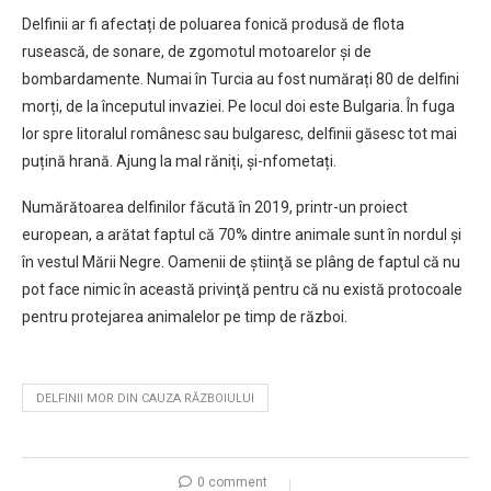
Delfinii ar fi afectați de poluarea fonică produsă de flota
rusească, de sonare, de zgomotul motoarelor și de
bombardamente. Numai în Turcia au fost numărați 80 de delfini
morți, de la începutul invaziei. Pe locul doi este Bulgaria. În fuga
lor spre litoralul românesc sau bulgaresc, delfinii găsesc tot mai
puțină hrană. Ajung la mal răniți, și-nfometați.
Numărătoarea delfinilor făcută în 2019, printr-un proiect
european, a arătat faptul că 70% dintre animale sunt în nordul și
în vestul Mării Negre. Oamenii de ştiinţă se plâng de faptul că nu
pot face nimic în această privinţă pentru că nu există protocoale
pentru protejarea animalelor pe timp de război.
DELFINII MOR DIN CAUZA RĂZBOIULUI
0 comment