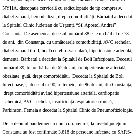
NYHA, discopatie cervicală cu radiculopatie de tip compresiv,
diabet zaharat, hemodializat, drept comorbidități. Bărbatul a decedat
la Spitalul Clinic Județean de Urgență “Sf. Apostol Andrei”
Constanța. De asemenea, decesul numărul 88 este un bărbat de 78
de ani, din Constanța, cu următoarele comorbidități, AVC sechelar,
diabet zaharat tip II, boală cerebro-vasculară, hipertensiune arterială,
demență. Bărbatul a decedat la Spitalul de Boli Infecțioase. Decesul
numărul 89, tot un bărbat de 62 de ani, cu hipertensiune arterială,
obezitate, gută, drept comorbidități. Decedat la Spitalul de Boli
Infecțioase, și decesul nr 90, o femeie, de 86 de ani, din Constanța,
drept comorbidități având hipertensiune arterială, cardiopatie
ischemică, AVC sechelar, insuficiență respiratorie cronică,
Parkinson. Femeia a decedat la Spitalul Clinic de Pneumoftiziologie.
De la debutul pandemiei cu noul coronavirus, la nivelul județului
Constanța au fost confirmate 3.818 de persoane infectate cu SARS-