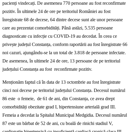
pacienți vindecați. De asemenea 770 persoane au fost reconfirmate
pozitiv. În ultimele 24 de ore pe teritoriul României au fost
înregistrate 68 de decese, 64 dintre decese sunt ale unor persoane
care au prezentat comorbidități. Până astăzi, 5.535 persoane
diagnosticate cu infecție cu COVID-19 au decedat. În ceea ce
privește județul Constanța, conform raportării au fost înregistrate 66
noi cazuri, ajungându-se la un total de 3.818 de persoane infectate.
De asemenea, în ultimele 24 de ore, 13 persoane de pe teritoriul
județului Constanța au fost reconfirmate pozitiv.
Menționăm faptul că în data de 13 octombrie au fost înregistrate
cinci noi decese pe teritoriul județului Constanța. Decesul numărul
86 este o femeie, de 61 de ani, din Constanța, ce avea drept
comorbidități obezitate grad I, hipertensiune arterială grad III.
Femeia a decedat la Spitalul Municipal Medgidia. Decesul numărul
87 este un bărbat de 52 de ani, cu boală de rinichi stadiul V,
cardiopatie hipertensivă cu insuficiență cardiacă cronică clasa III