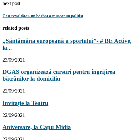
next post
Gest revoltător, un bărbat a mușcat un polițist
related posts
„Săptămâna europeană a sportului”- # BE Active,
la...
23/09/2021
DGAS organizează cursuri pentru îngrijirea
bătrânilor la domiciliu
22/09/2021
Invitație la Teatru
22/09/2021
Aniversare, la Capu Midia
22/09/2021