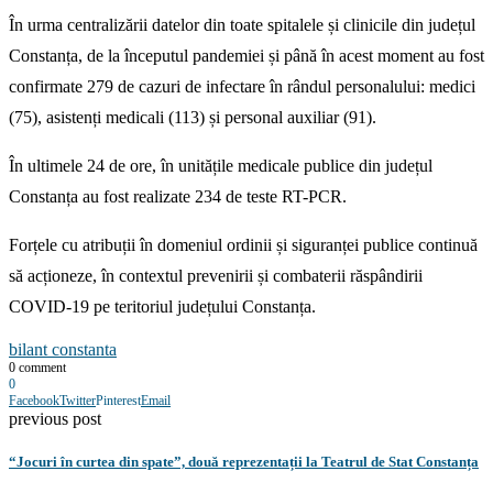
În urma centralizării datelor din toate spitalele și clinicile din județul
Constanța, de la începutul pandemiei și până în acest moment au fost
confirmate 279 de cazuri de infectare în rândul personalului: medici
(75), asistenți medicali (113) și personal auxiliar (91).
În ultimele 24 de ore, în unitățile medicale publice din județul
Constanța au fost realizate 234 de teste RT-PCR.
Forțele cu atribuții în domeniul ordinii și siguranței publice continuă
să acționeze, în contextul prevenirii și combaterii răspândirii
COVID-19 pe teritoriul județului Constanța.
bilant constanta
0 comment
0
Facebook
Twitter
Pinterest
Email
previous post
“Jocuri în curtea din spate”, două reprezentații la Teatrul de Stat Constanța