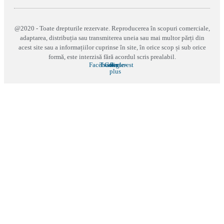
@2020 - Toate drepturile rezervate. Reproducerea în scopuri comerciale,
adaptarea, distribuția sau transmiterea uneia sau mai multor părți din
acest site sau a informațiilor cuprinse în site, în orice scop și sub orice
formă, este interzisă fără acordul scris prealabil.
Facebook
Twitter
Google-
Pinterest
plus