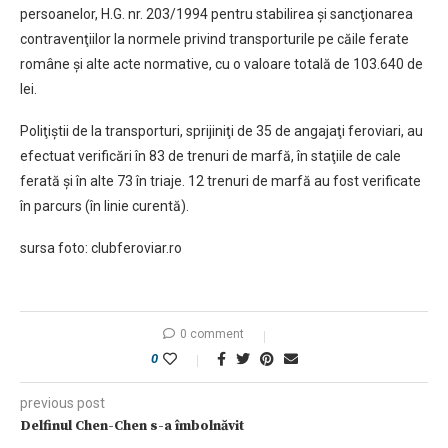
persoanelor, H.G. nr. 203/1994 pentru stabilirea şi sancţionarea
contravenţiilor la normele privind transporturile pe căile ferate
române şi alte acte normative, cu o valoare totală de 103.640 de
lei.
Poliţiştii de la transporturi, sprijiniţi de 35 de angajaţi feroviari, au
efectuat verificări în 83 de trenuri de marfă, în staţiile de cale
ferată şi în alte 73 în triaje. 12 trenuri de marfă au fost verificate
în parcurs (în linie curentă).
sursa foto: clubferoviar.ro
0 comment
0
previous post
Delfinul Chen-Chen s-a îmbolnăvit