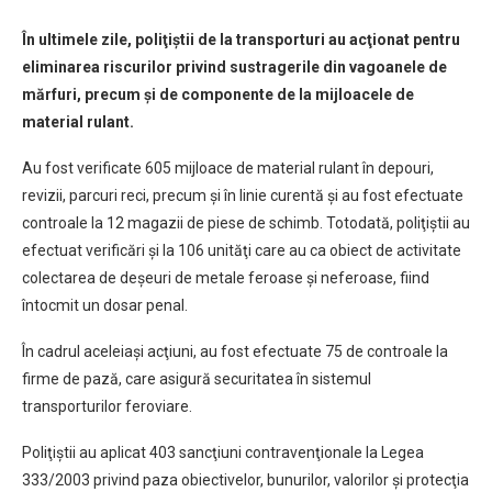
În ultimele zile, poliţiştii de la transporturi au acţionat pentru
eliminarea riscurilor privind sustragerile din vagoanele de
mărfuri, precum şi de componente de la mijloacele de
material rulant.
Au fost verificate 605 mijloace de material rulant în depouri,
revizii, parcuri reci, precum şi în linie curentă şi au fost efectuate
controale la 12 magazii de piese de schimb. Totodată, poliţiştii au
efectuat verificări şi la 106 unităţi care au ca obiect de activitate
colectarea de deşeuri de metale feroase şi neferoase, fiind
întocmit un dosar penal.
În cadrul aceleiaşi acţiuni, au fost efectuate 75 de controale la
firme de pază, care asigură securitatea în sistemul
transporturilor feroviare.
Poliţiştii au aplicat 403 sancţiuni contravenţionale la Legea
333/2003 privind paza obiectivelor, bunurilor, valorilor şi protecţia