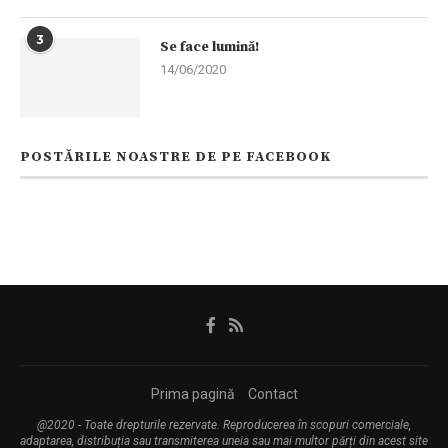
3
Se face lumină!
14/06/2020
POSTĂRILE NOASTRE DE PE FACEBOOK
Prima pagină
Contact
@2020 - Toate drepturile rezervate. Reproducerea în scopuri comerciale,
adaptarea, distribuția sau transmiterea uneia sau mai multor părți din acest site