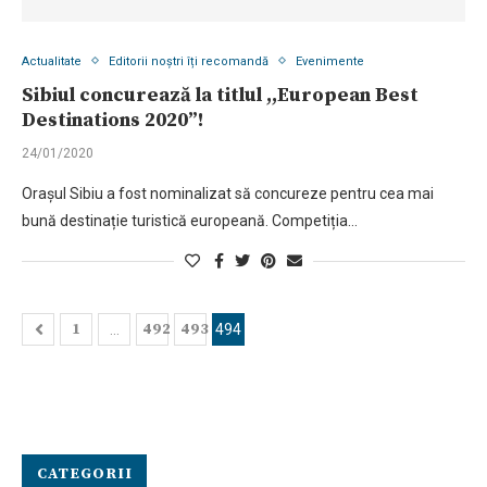
Actualitate
Editorii noștri îți recomandă
Evenimente
Sibiul concurează la titlul ,,European Best
Destinations 2020”!
24/01/2020
Oraşul Sibiu a fost nominalizat să concureze pentru cea mai
bună destinație turistică europeană. Competiția…
1
492
493
…
494
CATEGORII