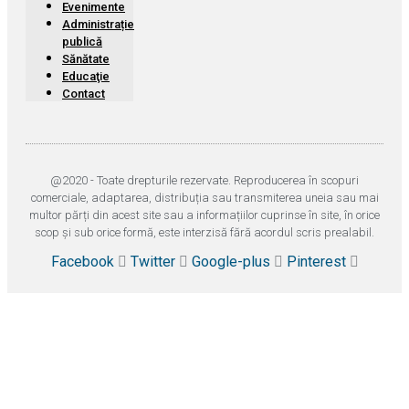
Evenimente
Administrație
publică
Sănătate
Educaţie
Contact
@2020 - Toate drepturile rezervate. Reproducerea în scopuri
comerciale, adaptarea, distribuția sau transmiterea uneia sau mai
multor părți din acest site sau a informațiilor cuprinse în site, în orice
scop și sub orice formă, este interzisă fără acordul scris prealabil.
Facebook
Twitter
Google-plus
Pinterest