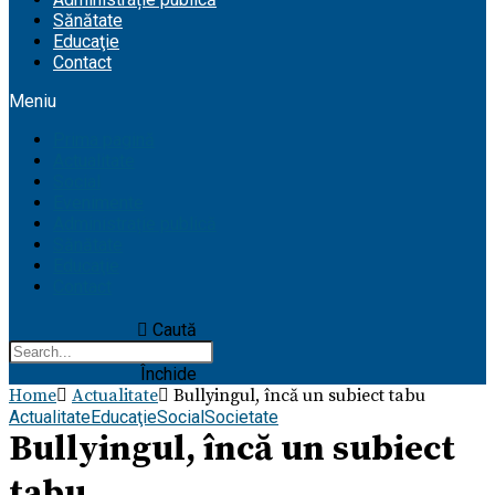
Sănătate
Educaţie
Contact
Meniu
Prima pagină
Actualitate
Social
Evenimente
Administrație publică
Sănătate
Educaţie
Contact
Caută
Închide
Home
Actualitate
Bullyingul, încă un subiect tabu
Actualitate
Educaţie
Social
Societate
Bullyingul, încă un subiect
tabu