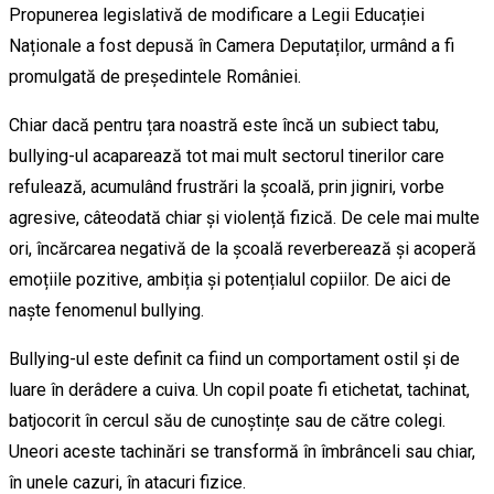
Propunerea legislativă de modificare a Legii Educației
Naționale a fost depusă în Camera Deputaților, urmând a fi
promulgată de președintele României.
Chiar dacă pentru țara noastră este încă un subiect tabu,
bullying-ul acaparează tot mai mult sectorul tinerilor care
refulează, acumulând frustrări la școală, prin jigniri, vorbe
agresive, câteodată chiar și violență fizică. De cele mai multe
ori, încărcarea negativă de la școală reverberează și acoperă
emoțiile pozitive, ambiția și potențialul copiilor. De aici de
naște fenomenul bullying.
Bullying-ul este definit ca fiind un comportament ostil și de
luare în derâdere a cuiva. Un copil poate fi etichetat, tachinat,
batjocorit în cercul său de cunoștințe sau de către colegi.
Uneori aceste tachinări se transformă în îmbrânceli sau chiar,
în unele cazuri, în atacuri fizice.