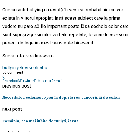
Cursuri anti-bullying nu există în școli și probabil nici nu vor
exista în viitorul apropiat, însă acest subiect care la prima
vedere nu pare să fie important poate lăsa sechele celor care
sunt supuși agresiunilor verbale repetate, tocmai de aceea un
proiect de lege în acest sens este binevenit.
Sursa foto: sparknews.ro
bullying
elevi
scoli
tabu
0 comment
0
Facebook
Twitter
Pinterest
Email
previous post
Necesitatea colonoscopiei în depistarea cancerului de colon
next post
România, cea mai iubită de turiști, iarna