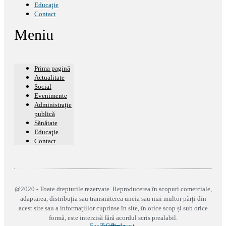
Educaţie
Contact
Meniu
Prima pagină
Actualitate
Social
Evenimente
Administrație
publică
Sănătate
Educaţie
Contact
@2020 - Toate drepturile rezervate. Reproducerea în scopuri comerciale,
adaptarea, distribuția sau transmiterea uneia sau mai multor părți din
acest site sau a informațiilor cuprinse în site, în orice scop și sub orice
formă, este interzisă fără acordul scris prealabil.
Facebook
Twitter
Google-
Pinterest