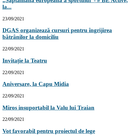
„Săptămâna europeană a sportului”- # BE Active,
la...
23/09/2021
DGAS organizează cursuri pentru îngrijirea
bătrânilor la domiciliu
22/09/2021
Invitație la Teatru
22/09/2021
Aniversare, la Capu Midia
22/09/2021
Miros insuportabil la Valu lui Traian
22/09/2021
Vot favorabil pentru proiectul de lege