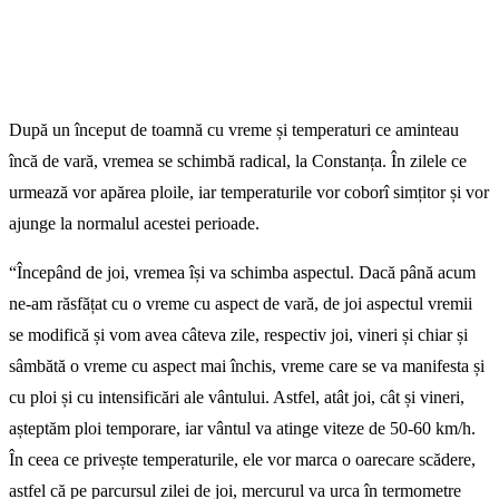
După un început de toamnă cu vreme și temperaturi ce aminteau
încă de vară, vremea se schimbă radical, la Constanța. În zilele ce
urmează vor apărea ploile, iar temperaturile vor coborî simțitor și vor
ajunge la normalul acestei perioade.
“Începând de joi, vremea își va schimba aspectul. Dacă până acum
ne-am răsfățat cu o vreme cu aspect de vară, de joi aspectul vremii
se modifică și vom avea câteva zile, respectiv joi, vineri și chiar și
sâmbătă o vreme cu aspect mai închis, vreme care se va manifesta și
cu ploi și cu intensificări ale vântului. Astfel, atât joi, cât și vineri,
așteptăm ploi temporare, iar vântul va atinge viteze de 50-60 km/h.
În ceea ce privește temperaturile, ele vor marca o oarecare scădere,
astfel că pe parcursul zilei de joi, mercurul va urca în termometre