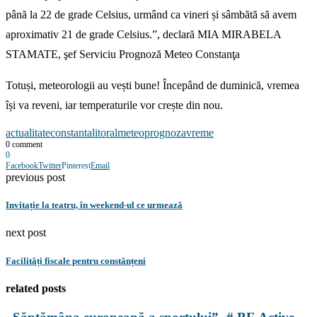
până la 22 de grade Celsius, urmând ca vineri și sâmbătă să avem
aproximativ 21 de grade Celsius.”, declară MIA MIRABELA
STAMATE, şef Serviciu Prognoză Meteo Constanţa
Totuși, meteorologii au vești bune! Începând de duminică, vremea
își va reveni, iar temperaturile vor crește din nou.
actualitate
constanta
litoral
meteo
prognoza
vreme
0 comment
0
Facebook
Twitter
Pinterest
Email
previous post
Invitație la teatru, în weekend-ul ce urmează
next post
Facilități fiscale pentru constănțeni
related posts