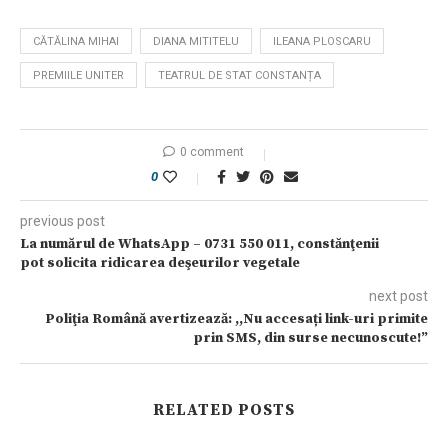
CĂTĂLINA MIHAI
DIANA MITITELU
ILEANA PLOSCARU
PREMIILE UNITER
TEATRUL DE STAT CONSTANȚA
0 comment
0
previous post
La numărul de WhatsApp – 0731 550 011, constănţenii
pot solicita ridicarea deşeurilor vegetale
next post
Poliţia Română avertizează: ,,Nu accesați link-uri primite
prin SMS, din surse necunoscute!”
RELATED POSTS