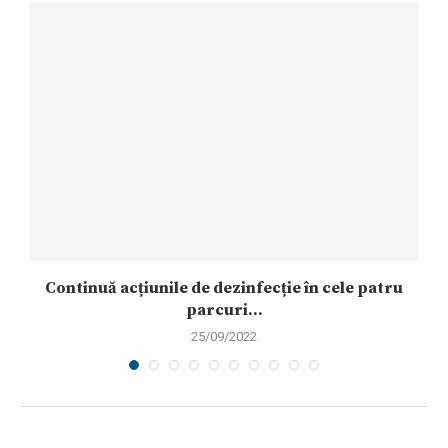
Continuă acțiunile de dezinfecție în cele patru
Z
parcuri...
25/09/2022