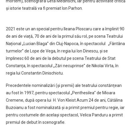
mortem), scenografa Geta Medinschi, iar pentru activitate critică
și istorie teatrală va fi premiat Ion Parhon.
2021 este un an special pentru Ileana Ploscaru care a împlinit 90
de ani de viață, 70 de ani de la primul său rol, pe scena Teatrului
Național „Lucian Blaga” din Cluj-Napoca, în spectacolul „Fântâna
turmelor” de Lope de Vega, în regia lui Ion Dinescu, și se
împlinesc 60 de ani de la debutul pe scena Teatrului de Stat
Constanța, în spectacolul „Zări necuprinse” de Nikolai Virta, în
regia lui Constantin Dinischiotu.
Precedentele nominalizări (și premii) ale teatrului constănțean
au fost în 1997, pentru spectacolul „Penthesilea” de Mioara
Cremene, după opera lui H. Von Kleist.Acum 24 de ani, Cătălina
Buzoianu a fost nominalizată și a primit premiul pentru regie, iar
pentru costumele din același spectacol, Velica Panduru a primit
premiul de debut în scenografie.