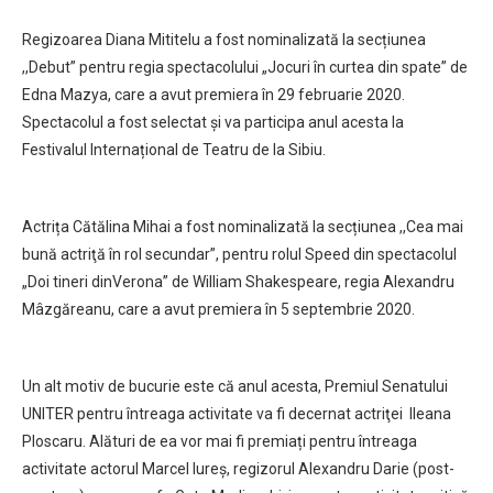
Regizoarea Diana Mititelu a fost nominalizată la secțiunea
,,Debut” pentru regia spectacolului „Jocuri în curtea din spate” de
Edna Mazya, care a avut premiera în 29 februarie 2020.
Spectacolul a fost selectat și va participa anul acesta la
Festivalul Internațional de Teatru de la Sibiu.
Actrița Cătălina Mihai a fost nominalizată la secțiunea ,,Cea mai
bună actriţă în rol secundar”, pentru rolul Speed din spectacolul
„Doi tineri dinVerona” de William Shakespeare, regia Alexandru
Mâzgăreanu, care a avut premiera în 5 septembrie 2020.
Un alt motiv de bucurie este că anul acesta, Premiul Senatului
UNITER pentru întreaga activitate va fi decernat actriţei Ileana
Ploscaru. Alături de ea vor mai fi premiați pentru întreaga
activitate actorul Marcel Iureș, regizorul Alexandru Darie (post-