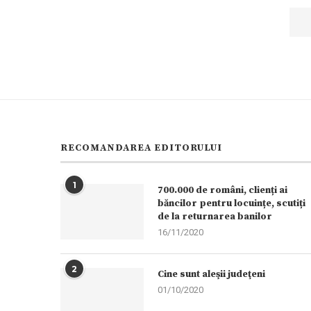
RECOMANDAREA EDITORULUI
1
700.000 de români, clienți ai
băncilor pentru locuințe, scutiți
de la returnarea banilor
16/11/2020
2
Cine sunt aleşii judeţeni
01/10/2020