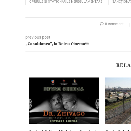
OPRIRILE ȘI STAȚIONĂRILE NEREGULAMENTARE
SANCȚIONAT
0 comment
previous post
„Casablanca”, la Retro Cinema￼
RELA