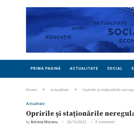
PRIMA PAGINĂ
ACTUALITATE
SOCIAL
Home
Actualitate
Opririle și staționările nereg
Actualitate
Opririle și staționările neregul
by
Antonia Mocanu
26/10/2022
0 comment