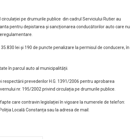
 circulației pe drumurile publice din cadrul Serviciului Rutier au
anta pentru depistarea și sancționarea conducătorilor auto care nu
e neregulamentare.
 35.830 lei și 190 de puncte penalizare la permisul de conducere, în
e în parcul auto al municipalității.
nței respectării prevederilor H.G. 1391/2006 pentru aprobarea
rnului nr. 195/2002 privind circulația pe drumurile publice.
apte care contravin legislației în vigoare la numerele de telefon:
oliția Locală Constanța sau la adresa de mail: