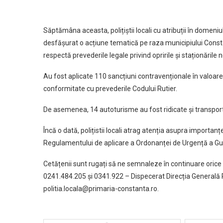
Săptămâna aceasta, polițiștii locali cu atribuții în domeniul
desfășurat o acțiune tematică pe raza municipiului Const
respectă prevederile legale privind opririle și staționăril
Au fost aplicate 110 sancțiuni contravenționale în valoare
conformitate cu prevederile Codului Rutier.
De asemenea, 14 autoturisme au fost ridicate și transportat
Încă o dată, polițistii locali atrag atenția asupra importa
Regulamentului de aplicare a Ordonanței de Urgență a Guve
Cetățenii sunt rugați să ne semnaleze în continuare orice f
0241.484.205 și 0341.922 – Dispecerat Direcția Generală P
politia.locala@primaria-constanta.ro
.