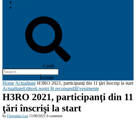
Educaţie
Contact
Caută
Închide
Home
Actualitate
H3RO 2021, participanţi din 11 ţări înscrişi la start
Actualitate
Editorii noștri îți recomandă
Evenimente
H3RO 2021, participanţi din 11
ţări înscrişi la start
by
Florentina Lup
11/09/2021
0 comment