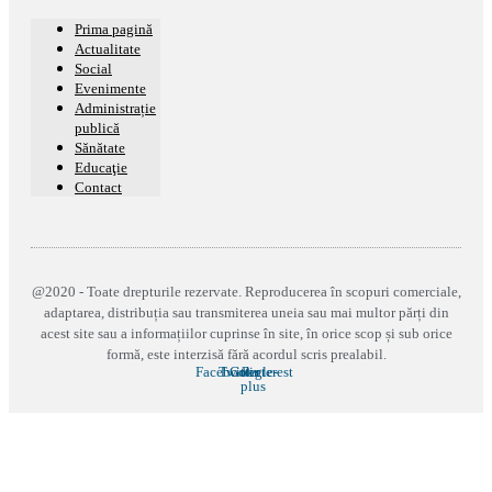
Prima pagină
Actualitate
Social
Evenimente
Administrație
publică
Sănătate
Educaţie
Contact
@2020 - Toate drepturile rezervate. Reproducerea în scopuri comerciale,
adaptarea, distribuția sau transmiterea uneia sau mai multor părți din
acest site sau a informațiilor cuprinse în site, în orice scop și sub orice
formă, este interzisă fără acordul scris prealabil.
Facebook
Twitter
Google-
Pinterest
plus