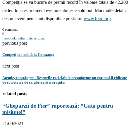
Competiţia se va bucura de premii record în valoare totală de 42.200
de lei. În acest moment evenimentul este sold out. Mai multe detalii
despre eveniment sunt disponibile pe site-ul
www.h3ro.org
.
0 comment
0
Facebook
Twitter
Pinterest
Email
previous post
Competiție inedită la Constanța
next post
Atenție, constănțeni! Deșeurile reciclabile neconforme nu vor mai fi ridicate
de societatea de salubrizare a orașului
related posts
“Gheparzii de Fier” raportează: “Gata pentru
misiune!”
21/09/2021