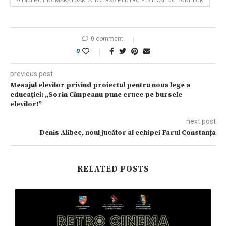
A ÎNCEPUT NUMĂRĂTOAREA INVERSĂ PENTRU FESTIVAL DU BONHEUR
0 comment
0
previous post
Mesajul elevilor privind proiectul pentru noua lege a
educației: „Sorin Cîmpeanu pune cruce pe bursele
elevilor!”
next post
Denis Alibec, noul jucător al echipei Farul Constanța
RELATED POSTS