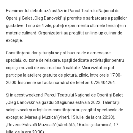
Evenimentul debutează astăzi în Parcul Teatrului Național de
Operă și Balet „Oleg Danovski” și promite o sărbătoare a papilelor
gustative. Timp de 4 zile, puteți experimenta ultimele tendințe în
materie culinară. Organizatorii au pregătit un line-up culinar de
excepție.
Constănțenii, dar și turiștii se pot bucura de o amenajare
specială, cu zone de relaxare, spații dedicate activităților pentru
copii și muzică de cea mai bună calitate. Micii vizitatori pot
participa la ateliere gratuite de pictură, zilnic, între orele 17:00-
20:00. Înscrierile se fac la numărul de telefon: 0726404264.
Și în acest weekend, Parcul Teatrului Național de Operă și Balet
„Oleg Danovski” va găzdui Stagiunea estivală 2022. Talentații
soliști vocali și artiști lirici constănțeni au pregătit spectacole de
excepție: „Marea și Muzica”(vineri, 15 iulie, de la ora 20:30),
„Reverie Estivală Muzicală”(sâmbătă, 16 iulie și duminică, 17
iulie, de la ora 20:30).