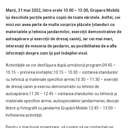
Marți, 31 mai 2022, între orele 10.00 – 13.00, Grupare Mobilă
își deschide porțile pentru copiii de toate vârstele. Astfel, cei
mici vor avea parte de multe surprize plăcute (standuri cu
materialele și tehnica jandarmilor, exerciții demonstrative de
autoapărare și exerciții de dresaj canin), iar cei mai mari,
interesați de meseria de jandarm, au posibilitatea de a afla
informații despre cum își pot îndeplini visul.
Activitățile se vor desfășura după următorul program:09.45 –
10.15 – primirea invitaților;10.15 – 10.30 – vizitarea standurilor
cu tehnică și materiale specifice armei;10.30 – 11.30 – exerciții
de dresaj canin și exerciu demonstrativ cu tehnici de
autoapărare;11.30 – 12.45 – vizitarea standurilor cu tehnică și
materiale specifice armei, autospecialelor jandarmeriei, discuții
libere și fotografii cu jandarmii Grupării Mobile.12.45 – 13.00 –
încheierea activității.
Pentru o mai bună organizare, vă rugăm să ne contactați pe