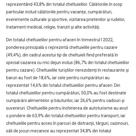
reprezentând 43,8% din totalul cheltuielilor. Călătoriile în scop
particular includ călătoriile pentru vacanţe, cumpărături,
evenimente culturale şi sportive, vizitarea prietenilor şi rudelor,
tratament medical, religie, tranzit şi alte activităţi.
Din totalul cheltuielilor pentru afaceri în trimestrul I 2022,
ponderea principală o reprezintă cheltuielile pentru cazare
(49,4%), din cadrul acestui tip de cheltuieli fiind preferată în
special cazarea cu mic dejun inclus (86,7% din totalul cheltuielilor
pentru cazare). Cheltuielile turiştilor nerezidenţi în restaurante şi
baruri au fost de 18,6%, iar cele pentru cumpărături au
reprezentat 14,6% din totalul cheltuielilor pentru afaceri. Din
totalul cheltuielilor pentru cumpărături, 50,0% au fost destinate
cumpărării alimentelor şi băuturilor, iar 26,6% pentru cadouri şi
suveniruri. Cheltuielile pentru închirierea de autoturisme au avut
o pondere de 63,9% din totalul cheltuielilor pentru transport, iar
cheltuielile pentru acces în parcuri de distracţii, târguri, cazinouri,
săli de jocuri mecanice au reprezentat 34,8% din totalul