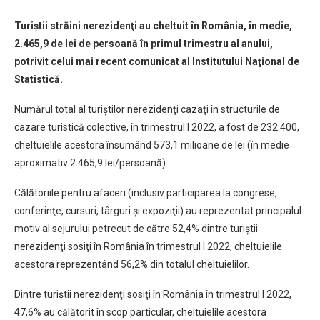
Turiştii străini nerezidenţi au cheltuit în România, în medie,
2.465,9 de lei de persoană în primul trimestru al anului,
potrivit celui mai recent comunicat al Institutului Naţional de
Statistică.
Numărul total al turiştilor nerezidenţi cazaţi în structurile de
cazare turistică colective, în trimestrul I 2022, a fost de 232.400,
cheltuielile acestora însumând 573,1 milioane de lei (în medie
aproximativ 2.465,9 lei/persoană).
Călătoriile pentru afaceri (inclusiv participarea la congrese,
conferinţe, cursuri, târguri şi expoziţii) au reprezentat principalul
motiv al sejurului petrecut de către 52,4% dintre turiştii
nerezidenţi sosiţi în România în trimestrul I 2022, cheltuielile
acestora reprezentând 56,2% din totalul cheltuielilor.
Dintre turiştii nerezidenţi sosiţi în România în trimestrul I 2022,
47,6% au călătorit în scop particular, cheltuielile acestora