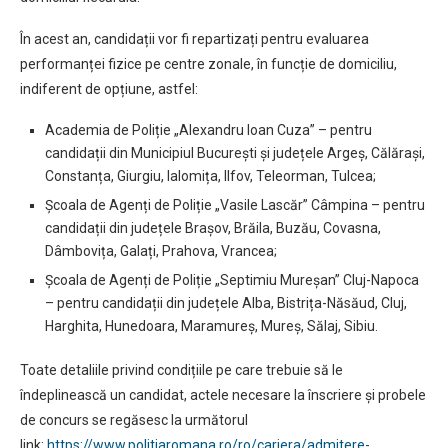
În acest an, candidații vor fi repartizați pentru evaluarea
performanței fizice pe centre zonale, în funcție de domiciliu,
indiferent de opțiune, astfel:
Academia de Poliție „Alexandru Ioan Cuza” – pentru
candidații din Municipiul București și județele Argeș, Călărași,
Constanța, Giurgiu, Ialomița, Ilfov, Teleorman, Tulcea;
Școala de Agenți de Poliție „Vasile Lascăr” Câmpina – pentru
candidații din județele Brașov, Brăila, Buzău, Covasna,
Dâmbovița, Galați, Prahova, Vrancea;
Școala de Agenți de Poliție „Septimiu Mureșan” Cluj-Napoca
– pentru candidații din județele Alba, Bistrița-Năsăud, Cluj,
Harghita, Hunedoara, Maramureș, Mureș, Sălaj, Sibiu.
Toate detaliile privind condițiile pe care trebuie să le
îndeplinească un candidat, actele necesare la înscriere și probele
de concurs se regăsesc la următorul
link:
https://www.politiaromana.ro/ro/cariera/admitere-