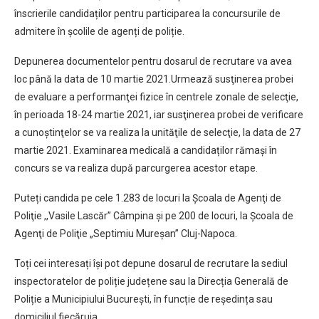
înscrierile candidaților pentru participarea la concursurile de
admitere în școlile de agenți de poliție.
Depunerea documentelor pentru dosarul de recrutare va avea
loc până la data de 10 martie 2021.Urmează susţinerea probei
de evaluare a performanţei fizice în centrele zonale de selecţie,
în perioada 18-24 martie 2021, iar susţinerea probei de verificare
a cunoştinţelor se va realiza la unităţile de selecţie, la data de 27
martie 2021. Examinarea medicală a candidaților rămași în
concurs se va realiza după parcurgerea acestor etape.
Puteți candida pe cele 1.283 de locuri la Şcoala de Agenţi de
Poliţie ,,Vasile Lascăr” Câmpina și pe 200 de locuri, la Şcoala de
Agenţi de Poliţie „Septimiu Mureşan” Cluj-Napoca.
Toți cei interesați își pot depune dosarul de recrutare la sediul
inspectoratelor de poliție județene sau la Direcția Generală de
Poliție a Municipiului București, în funcție de reședința sau
domiciliul fiecăruia.