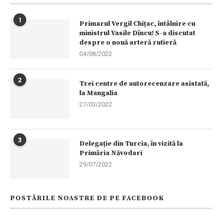
1
Primarul Vergil Chițac, întâlnire cu
ministrul Vasile Dîncu! S-a discutat
despre o nouă arteră rutieră
04/08/2022
2
Trei centre de autorecenzare asistată,
la Mangalia
27/03/2022
3
Delegație din Turcia, în vizită la
Primăria Năvodari
29/07/2022
POSTĂRILE NOASTRE DE PE FACEBOOK