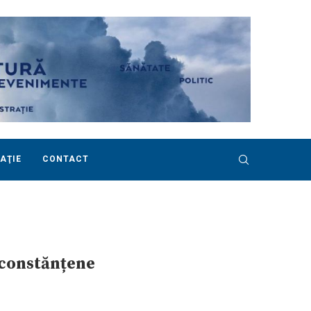
AŢIE
CONTACT
 constănțene