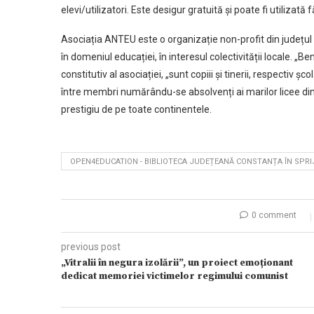
elevi/utilizatori. Este desigur gratuită și poate fi utilizată 
Asociația ANTEU este o organizație non-profit din județul C
în domeniul educației, în interesul colectivității locale. „Be
constitutiv al asociației, „sunt copiii și tinerii, respectiv 
între membri numărându-se absolvenți ai marilor licee din 
prestigiu de pe toate continentele.
OPEN4EDUCATION - BIBLIOTECA JUDEȚEANĂ CONSTANȚA ÎN SPR
0 comment
previous post
„Vitralii în negura izolării”, un proiect emoționant
dedicat memoriei victimelor regimului comunist