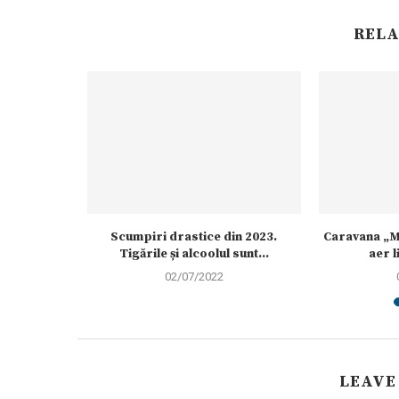
RELA
itoral
Scumpiri drastice din 2023.
Caravana „M
Tigările și alcoolul sunt...
aer l
02/07/2022
LEAVE