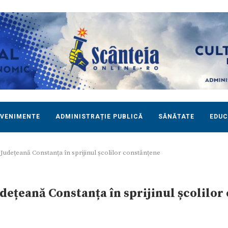
EVENIMENTE
ADMINISTRAȚIE PUBLICĂ
SĂNĂTATE
EDUC
Județeană Constanța în sprijinul școlilor constănțene
dețeană Constanța în sprijinul școlilor