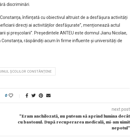
fără discriminări.
onstanța, înființată cu obiectivul altruist de a desfășura activități
neficiarii direcți ai activităților desfășurate”, menționează actul
școlarii și preșcolarii”. Președintele ANTEU este domnul Jianu Nicolae,
Constanța, răspândiți acum în firme influente și universități de
IJINUL ȘCOLILOR CONSTĂNȚENE
0
next post
”Eram anchilozată, nu puteam să aprind lumina decât
cu bastonul. După recuperarea medicală, mi-am uimit
nepotul”