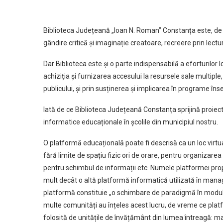
Biblioteca Județeană „Ioan N. Roman” Constanța este, de 
gândire critică și imaginație creatoare, recreere prin lect
Dar Biblioteca este și o parte indispensabilă a eforturilor 
achiziția și furnizarea accesului la resursele sale multip
publicului, și prin susținerea și implicarea în programe în
Iată de ce Biblioteca Județeană Constanța sprijină proiec
informatice educaționale în școlile din municipiul nostru.
O platformă educațională poate fi descrisă ca un loc virtual
fără limite de spațiu fizic ori de orare, pentru organizarea 
pentru schimbul de informații etc. Numele platformei pro
mult decât o altă platformă informatică utilizată în man
platformă constituie „o schimbare de paradigmă în modul 
multe comunități au înțeles acest lucru, de vreme ce pla
folosită de unitățile de învățământ din lumea întreagă: ma