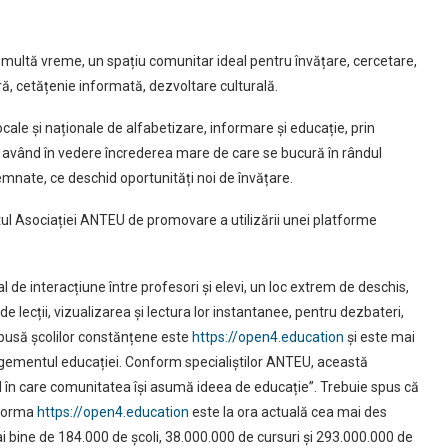
multă vreme, un spațiu comunitar ideal pentru învățare, cercetare,
ură, cetățenie informată, dezvoltare culturală.
locale și naționale de alfabetizare, informare și educație, prin
le, având în vedere încrederea mare de care se bucură în rândul
semnate, ce deschid oportunități noi de învățare.
tul Asociației ANTEU de promovare a utilizării unei platforme
 de interacțiune între profesori și elevi, un loc extrem de deschis,
de lecții, vizualizarea și lectura lor instantanee, pentru dezbateri,
pusă școlilor constănțene este
https://open4.education
și este mai
agementul educației. Conform specialiștilor ANTEU, această
în care comunitatea își asumă ideea de educație”. Trebuie spus că
tforma
https://open4.education
este la ora actuală cea mai des
i bine de 184.000 de școli, 38.000.000 de cursuri și 293.000.000 de