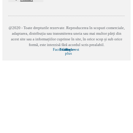
@2020 - Toate drepturile rezervate. Reproducerea în scopuri comerciale,
adaptarea, distribuția sau transmiterea uneia sau mai multor părți din
acest site sau a informațiilor cuprinse în site, în orice scop și sub orice
formă, este interzisă fără acordul scris prealabil.
Facebook
Twitter
Google-
Pinterest
plus