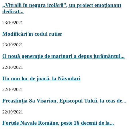
„Vitralii în negura izolării”, un proiect emoționant
dedicat...
23/10/2021
Modificări în codul rutier
23/10/2021
O nouă generație de marinari a depus jurământul...
22/10/2021
Un nou loc de joacă, la Năvodari
22/10/2021
Preasfinția Sa Visarion, Episcopul Tulcii, la ceas de...
22/10/2021
Forțele Navale Române, peste 16 decenii de la...