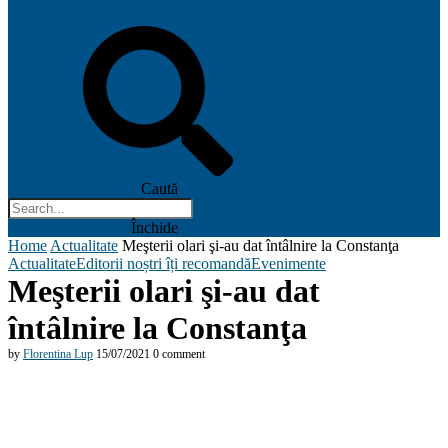
Caută
Închide
Home
Actualitate
Meşterii olari şi-au dat întâlnire la Constanţa
Actualitate
Editorii noștri îți recomandă
Evenimente
Meşterii olari şi-au dat
întâlnire la Constanţa
by
Florentina Lup
15/07/2021
0 comment