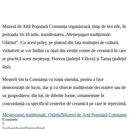
Muzeul de Artă Populară Constanța organizează, timp de trei zile, în
perioada 16-18 iulie, manifestarea „Meșteșuguri tradiționale.
Olăritul”. Cu acest prilej, pe platoul din fața instituției de cultură,
vizitatorii se vor întâlni cu olari din vestite centre de ceramică în care
se practică acest meșteșug: Horezu (județul Vâlcea) și Tansa (județul
Iași).
Meșterii vin la Constanța cu roata olarului, pentru a face
demonstrații de lucru, dar și cu obiecte tradiționale decorative sau de
uz gospodăresc din lut, de diferite forme, ornamentate în
concordanță cu specificul centrelor de ceramică pe care le reprezintă.
Meșteșuguri tradiționale. Olăritul
Muzeul de Artă Populară Constanța
0 comment
0
Facebook
Twitter
Pinterest
Email