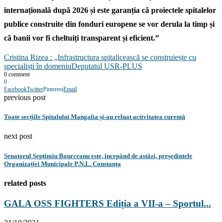
internațională după 2026 și este garanția că proiectele spitalelor
publice construite din fonduri europene se vor derula la timp și
că banii vor fi cheltuiți transparent și eficient.”
Cristina Rizea : „Infrastructura spitalicească se construiește cu
specialiști în domeniu
Deputatul USR-PLUS
0 comment
0
Facebook
Twitter
Pinterest
Email
previous post
Toate secțiile Spitalului Mangalia și-au reluat activitatea curentă
next post
Senatorul Septimiu Bourceanu este, începând de astăzi, președintele
Organizației Municipale P.N.L. Constanța
related posts
GALA OSS FIGHTERS Ediția a VII-a – Sportul...