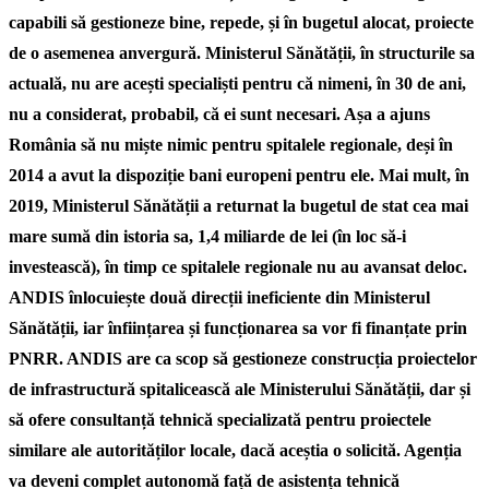
capabili să gestioneze bine, repede, și în bugetul alocat, proiecte
de o asemenea anvergură. Ministerul Sănătății, în structurile sa
actuală, nu are acești specialiști pentru că nimeni, în 30 de ani,
nu a considerat, probabil, că ei sunt necesari. Așa a ajuns
România să nu miște nimic pentru spitalele regionale, deși în
2014 a avut la dispoziție bani europeni pentru ele. Mai mult, în
2019, Ministerul Sănătății a returnat la bugetul de stat cea mai
mare sumă din istoria sa, 1,4 miliarde de lei (în loc să-i
investească), în timp ce spitalele regionale nu au avansat deloc.
ANDIS înlocuiește două direcții ineficiente din Ministerul
Sănătății, iar înființarea și funcționarea sa vor fi finanțate prin
PNRR. ANDIS are ca scop să gestioneze construcția proiectelor
de infrastructură spitalicească ale Ministerului Sănătății, dar și
să ofere consultanță tehnică specializată pentru proiectele
similare ale autorităților locale, dacă aceștia o solicită. Agenția
va deveni complet autonomă față de asistența tehnică