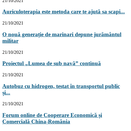
21/10/2021
Auriculoterapia este metoda care te ajută sa scapi...
21/10/2021
O nouă generație de marinari depune jurământul
militar
21/10/2021
Proiectul „Lumea de sub navă” continuă
21/10/2021
Autobuz cu hidrogen, testat în transportul public
și...
21/10/2021
Forum online de Cooperare Economică și
Comercială China-România