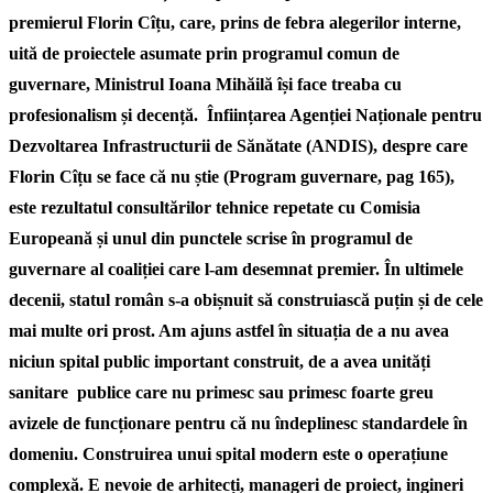
premierul Florin Cîțu, care, prins de febra alegerilor interne,
uită de proiectele asumate prin programul comun de
guvernare, Ministrul Ioana Mihăilă își face treaba cu
profesionalism și decență. Înființarea Agenției Naționale pentru
Dezvoltarea Infrastructurii de Sănătate (ANDIS), despre care
Florin Cîțu se face că nu știe (Program guvernare, pag 165),
este rezultatul consultărilor tehnice repetate cu Comisia
Europeană și unul din punctele scrise în programul de
guvernare al coaliției care l-am desemnat premier. În ultimele
decenii, statul român s-a obișnuit să construiască puțin și de cele
mai multe ori prost. Am ajuns astfel în situația de a nu avea
niciun spital public important construit, de a avea unități
sanitare publice care nu primesc sau primesc foarte greu
avizele de funcționare pentru că nu îndeplinesc standardele în
domeniu. Construirea unui spital modern este o operațiune
complexă. E nevoie de arhitecți, manageri de proiect, ingineri