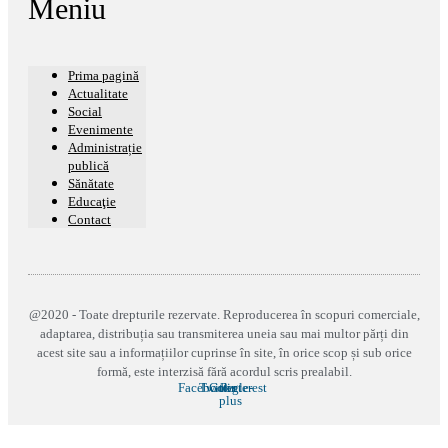
Meniu
Prima pagină
Actualitate
Social
Evenimente
Administrație
publică
Sănătate
Educaţie
Contact
@2020 - Toate drepturile rezervate. Reproducerea în scopuri comerciale,
adaptarea, distribuția sau transmiterea uneia sau mai multor părți din
acest site sau a informațiilor cuprinse în site, în orice scop și sub orice
formă, este interzisă fără acordul scris prealabil.
Facebook
Twitter
Google-
Pinterest
plus