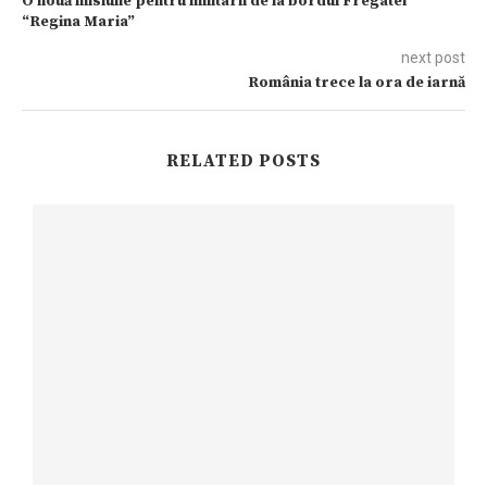
O nouă misiune pentru militarii de la bordul Fregatei
“Regina Maria”
next post
România trece la ora de iarnă
RELATED POSTS