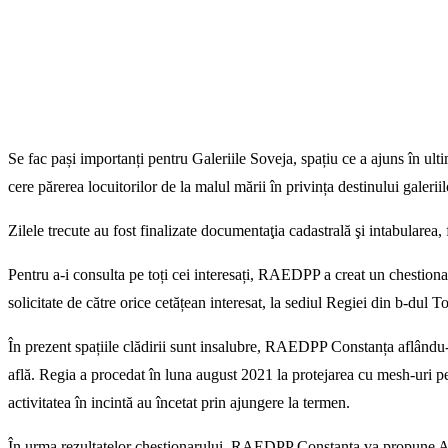
Se fac pași importanți pentru Galeriile Soveja, spațiu ce a ajuns în ul
cere părerea locuitorilor de la malul mării în privința destinului galeriil
Zilele trecute au fost finalizate documentaţia cadastrală şi intabularea, 
Pentru a-i consulta pe toți cei interesați, RAEDPP a creat un chestion
solicitate de către orice cetățean interesat, la sediul Regiei din b-dul T
În prezent spațiile clădirii sunt insalubre, RAEDPP Constanța aflându-s
află. Regia a procedat în luna august 2021 la protejarea cu mesh-uri p
activitatea în incintă au încetat prin ajungere la termen.
În urma rezultatelor chestionarului, RAEDPP Constanța va propune Autor