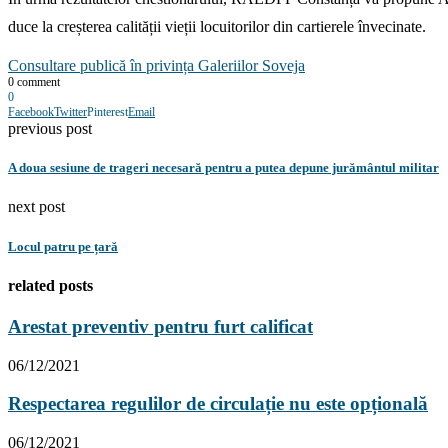
duce la creșterea calității vieții locuitorilor din cartierele învecinate.
Consultare publică în privința Galeriilor Soveja
0 comment
0
Facebook
Twitter
Pinterest
Email
previous post
A doua sesiune de trageri necesară pentru a putea depune jurământul militar
next post
Locul patru pe țară
related posts
Arestat preventiv pentru furt calificat
06/12/2021
Respectarea regulilor de circulație nu este opțională
06/12/2021