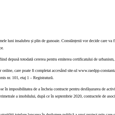
timele luni insalubru și plin de gunoaie. Constănțenii vor decide care va
or.
fiind depusă totodată cererea pentru emiterea certificatului de urbanism, î
ar online, care poate fi completat accesând site-ul www.raedpp-constanta
omis nr. 101, etaj 1 – Registratură.
e în imposibilitatea de a încheia contracte pentru desfășurarea de activi
erimetrale a imobilului, după ce în septembrie 2020, contractele de asoc
ității tutelare lansarea în dezbatere publică a unui proiect prin care s