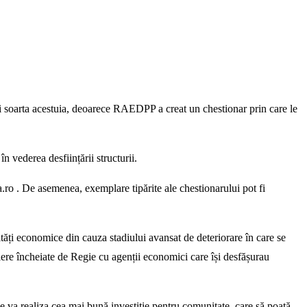
 fi soarta acestuia, deoarece RAEDPP a creat un chestionar prin care le
n vederea desființării structurii.
.ro . De asemenea, exemplare tipărite ale chestionarului pot fi
tăți economice din cauza stadiului avansat de deteriorare în care se
iere încheiate de Regie cu agenții economici care își desfășurau
e va realiza cea mai bună investiție pentru comunitate, care să poată