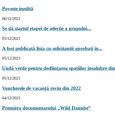
Poveste inedită
06/12/2021
Se dă startul etapei de selecție a grupului...
05/12/2021
A fost publicată lista cu solicitanții aprobați în...
05/12/2021
Undă verde pentru desființarea spațiilor insalubre din
05/12/2021
Voucherele de vacanță revin din 2022
04/12/2021
Premiera documentarului „Wild Danube”