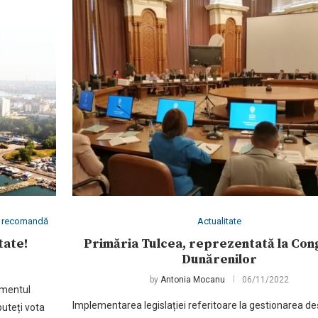
îți recomandă
Actualitate
tate!
Primăria Tulcea, reprezentată la Con
Dunărenilor
by
Antonia Mocanu
06/11/2022
omentul
Implementarea legislației referitoare la gestionarea deș
puteți vota