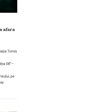
n afara
iația Tomis
iția 08”–
neului, pe
ele