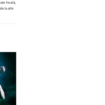
cale ferată,
le la alte
…