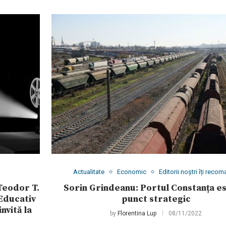
Actualitate
Economic
Editorii noștri îți reco
Teodor T.
Sorin Grindeanu: Portul Constanța e
 Educativ
punct strategic
nvită la
by
Florentina Lup
08/11/2022