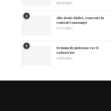
03/02/2021
2
Alte două clădiri, renovate în
centrul Constanței
21/11/2021
3
Drumurile județene vor fi
cadastrate
15/07/2021