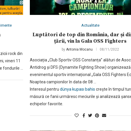
nimente
Actualitate
a
Luptători de top din România, dar și di
țării, vin la Gala OSS Fighters
by
Antonia Mocanu
08/11/2022
zicii rock din
Asociația „Club Sportiv OSS Constanța” alături de Asoc
i, vineri 11
Antidrog și DFS (Dynamite Fighting Show) organizează
e fondurile …
evenimentul sportiv internațional „Gala OSS Fighters Ed
Noaptea campionilor în data de 08 …
Interesul pentru
dünya kupası bahis
crește în timpul tur
măsură ce fanii urmăresc meciurile și analizează șans
echipelor favorite.