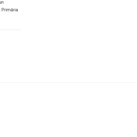
un
. Primăria