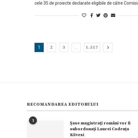
cele 35 de proiecte declarate eligibile de către Comisi
2
3
1.317
1
…
RECOMANDAREA EDITORULUI
1
Şase magistraţi români vor fi
subordonaţi Laurei Codruța
Kövesi