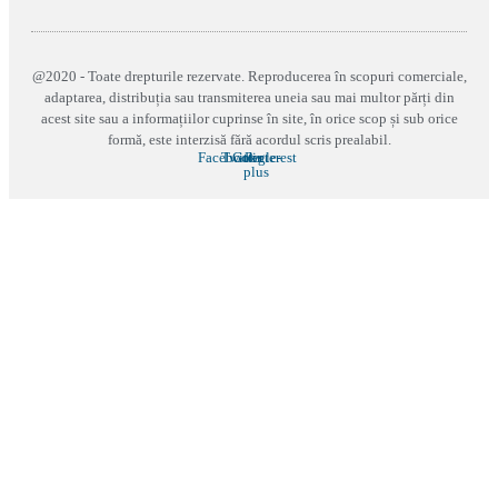
@2020 - Toate drepturile rezervate. Reproducerea în scopuri comerciale,
adaptarea, distribuția sau transmiterea uneia sau mai multor părți din
acest site sau a informațiilor cuprinse în site, în orice scop și sub orice
formă, este interzisă fără acordul scris prealabil.
Facebook
Twitter
Google-
Pinterest
plus