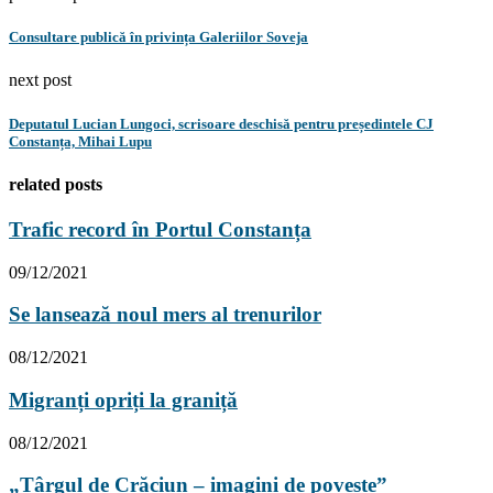
Consultare publică în privința Galeriilor Soveja
next post
Deputatul Lucian Lungoci, scrisoare deschisă pentru președintele CJ
Constanța, Mihai Lupu
related posts
Trafic record în Portul Constanța
09/12/2021
Se lansează noul mers al trenurilor
08/12/2021
Migranți opriți la graniță
08/12/2021
„Târgul de Crăciun – imagini de poveste”