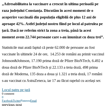
„Adresabilitatea la vaccinare a crescut în ultima perioadă pe
raza județului Constanța. Discutăm în acest moment de o
acoperire vaccinală din populația eligibilă de plus 12 ani de
aproape 42%. Astfel județul nostru fiind pe locul al patrulea pe
țară. Dacă ne referim strict la zona a treia, până la acest
moment avem 22.744 persoane care s-au imunizat cu doza trei”.
Statisticile mai arată faptul că peste 62.000 de persoane au fost
vaccinate în ultimele 24 de ore, 14.253 de români au primit vaccinul
Johnson&Johnson, 17.190 prima doză de Pfizer BioNTech, 6.492 a
doua doză de Pfizer BioNTech și 22.133 a treia doză, 498 prima
doză de Moderna, 135 doza a doua și 1.321 a treia doză, 17 români
s-au vaccinat cu AstraZeneca, iar 17 au făcut rapelul cu același ser.
Locul patru pe țară
0 comment
0
Facebook
Twitter
Pinterest
Email
previous post