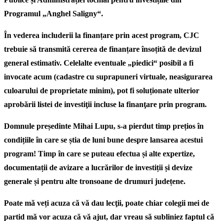
Programul „Anghel Saligny“.
În vederea includerii la finanțare prin acest program, CJC
trebuie să transmită cererea de finanțare însoțită de devizul
general estimativ. Celelalte eventuale „piedici“ posibil a fi
invocate acum (cadastre cu suprapuneri virtuale, neasigurarea
culoarului de proprietate minim), pot fi soluționate ulterior
aprobării listei de investiţii incluse la finanţare prin program.
Domnule președinte Mihai Lupu, s-a pierdut timp prețios în
condițiile în care se știa de luni bune despre lansarea acestui
program! Timp în care se puteau efectua și alte expertize,
documentații de avizare a lucrărilor de investiții și devize
generale și pentru alte tronsoane de drumuri județene.
Poate mă veți acuza că vă dau lecţii, poate chiar colegii mei de
partid mă vor acuza că vă ajut, dar vreau să subliniez faptul că