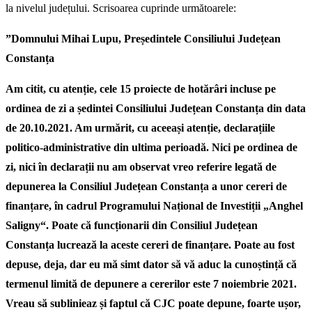
la nivelul județului. Scrisoarea cuprinde următoarele:
”Domnului Mihai Lupu, Președintele Consiliului Județean
Constanța
Am citit, cu atenție, cele 15 proiecte de hotărâri incluse pe
ordinea de zi a ședintei Consiliului Județean Constanța din data
de 20.10.2021. Am urmărit, cu aceeași atenție, declarațiile
politico-administrative din ultima perioadă. Nici pe ordinea de
zi, nici în declarații nu am observat vreo referire legată de
depunerea la Consiliul Județean Constanța a unor cereri de
finanțare, în cadrul Programului Național de Investiții „Anghel
Saligny“. Poate că funcționarii din Consiliul Județean
Constanța lucrează la aceste cereri de finanțare. Poate au fost
depuse, deja, dar eu mă simt dator să vă aduc la cunoștință că
termenul limită de depunere a cererilor este 7 noiembrie 2021.
Vreau să sublinieaz și faptul că CJC poate depune, foarte ușor,