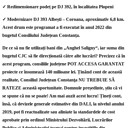
✓
Redimensionare podeț pe DJ 392, în localitatea Plopeni
✓
Modernizare DJ 393 Albești – Coroana, aproximativ 6,8 km.
Acest drum este programat a fi executat în anul 2022 din
bugetul Consiliului Județean Constanța.
De ce să nu fie utilizați bani din „Anghel Saligny“, iar suma din
bugetul CJC să fie direcționată către alte lucrări? Precizez că în
acest program, consiliile județene POT ACCESA GARANTAT
proiecte ce însumează 140 milioane lei. Ținând cont de această
realitate, Consiliul Județean Constanţa NU TREBUIE SĂ
RATEZE această oportunitate. Domnule președinte, știu că vi
se spune că nu se poate! Am mai auzit acest lucru! Țineți cont,
însă, că devizele generale estimative din DALI, la nivelul anului
2019, pot fi reactualizate sau aliniate la standardele de cost
aprobate prin ordinul Ministrului Dezvoltării, Lucrărilor
Publice și Administrației tocmai pentru investițiile din