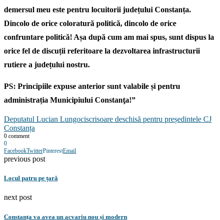
demersul meu este pentru locuitorii județului Constanța.
Dincolo de orice coloratură politică, dincolo de orice
confruntare politică! Așa după cum am mai spus, sunt dispus la
orice fel de discuții referitoare la dezvoltarea infrastructurii
rutiere a județului nostru.
PS: Principiile expuse anterior sunt valabile și pentru
administrația Municipiului Constanţa!”
Deputatul Lucian Lungoci
scrisoare deschisă pentru președintele CJ
Constanța
0 comment
0
Facebook
Twitter
Pinterest
Email
previous post
Locul patru pe țară
next post
Constanța va avea un acvariu nou și modern