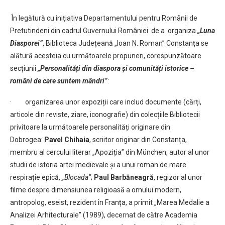
În legătură cu inițiativa Departamentului pentru Românii de
Pretutindeni din cadrul Guvernului României de a organiza
„Luna
Diasporei”
, Biblioteca Județeană „Ioan N. Roman” Constanța se
alătură acesteia cu următoarele propuneri, corespunzătoare
secțiunii
„Personalități din diaspora și comunități istorice –
români de care suntem mândri”
:
· organizarea unor expoziții care includ documente (cărți,
articole din reviste, ziare, iconografie) din colecțiile Bibliotecii
privitoare la următoarele personalități originare din
Dobrogea:
Pavel Chihaia
, scriitor originar din Constanța,
membru al cercului literar „Apoziția” din München, autor al unor
studii de istoria artei medievale și a unui roman de mare
respirație epică,
„Blocada”
;
Paul Barbăneagră
, regizor al unor
filme despre dimensiunea religioasă a omului modern,
antropolog, eseist, rezident în Franța, a primit „Marea Medalie a
Analizei Arhitecturale” (1989), decernat de către Academia