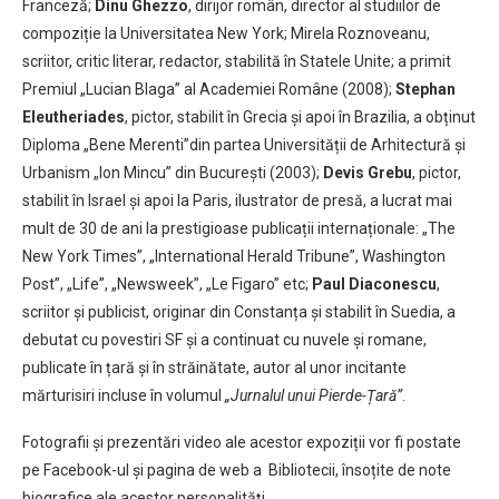
Franceză;
Dinu Ghezzo
, dirijor român, director al studiilor de
compoziție la Universitatea New York; Mirela Roznoveanu,
scriitor, critic literar, redactor, stabilită în Statele Unite; a primit
Premiul „Lucian Blaga” al Academiei Române (2008);
Stephan
Eleutheriades
, pictor, stabilit în Grecia și apoi în Brazilia, a obținut
Diploma „Bene Merenti”din partea Universității de Arhitectură și
Urbanism „Ion Mincu” din București (2003);
Devis Grebu
, pictor,
stabilit în Israel și apoi la Paris, ilustrator de presă, a lucrat mai
mult de 30 de ani la prestigioase publicații internaționale: „The
New York Times”, „International Herald Tribune”, Washington
Post”, „Life”, „Newsweek”, „Le Figaro” etc;
Paul Diaconescu
,
scriitor și publicist, originar din Constanța și stabilit în Suedia, a
debutat cu povestiri SF și a continuat cu nuvele și romane,
publicate în țară și în străinătate, autor al unor incitante
mărturisiri incluse în volumul
„Jurnalul unui Pierde-Țară”
.
Fotografii și prezentări video ale acestor expoziții vor fi postate
pe Facebook-ul și pagina de web a Bibliotecii, însoțite de note
biografice ale acestor personalități.