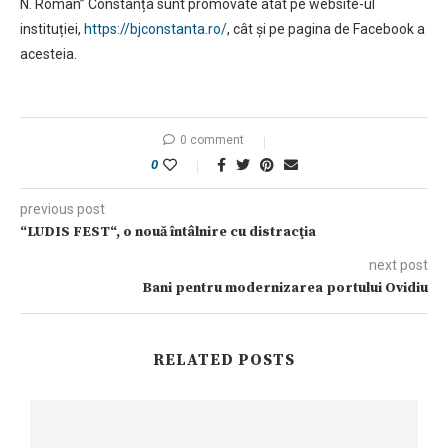
N. Roman” Constanța sunt promovate atât pe website-ul
instituției,
https://bjconstanta.ro/
, cât şi pe pagina de Facebook a
acesteia.
0 comment
0
previous post
“LUDIS FEST“, o nouă întâlnire cu distracţia
next post
Bani pentru modernizarea portului Ovidiu
RELATED POSTS