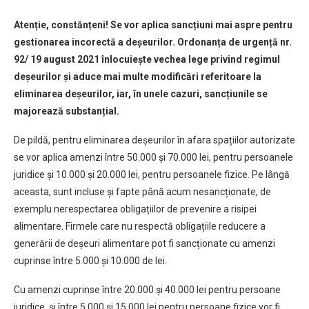
Atenție, constănțeni! Se vor aplica sancțiuni mai aspre pentru
gestionarea incorectă a deșeurilor. Ordonanța de urgență nr.
92/ 19 august 2021 înlocuiește vechea lege privind regimul
deșeurilor și aduce mai multe modificări referitoare la
eliminarea deșeurilor, iar, în unele cazuri, sancțiunile se
majorează substanțial.
De pildă, pentru eliminarea deșeurilor în afara spațiilor autorizate
se vor aplica amenzi între 50.000 și 70.000 lei, pentru persoanele
juridice și 10.000 și 20.000 lei, pentru persoanele fizice. Pe lângă
aceasta, sunt incluse și fapte până acum nesancționate, de
exemplu nerespectarea obligațiilor de prevenire a risipei
alimentare. Firmele care nu respectă obligațiile reducere a
generării de deșeuri alimentare pot fi sancționate cu amenzi
cuprinse între 5.000 și 10.000 de lei.
Cu amenzi cuprinse între 20.000 și 40.000 lei pentru persoane
juridice și între 5.000 și 15.000 lei pentru persoane fizice vor fi