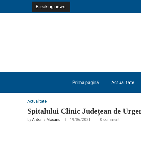
Breaking news:
Prima pagină
Actualitate
Home
Actualitate
Spitalului Clinic Județean de Urg
Actualitate
Spitalului Clinic Județean de Urgen
by
Antonia Mocanu
19/06/2021
0 comment