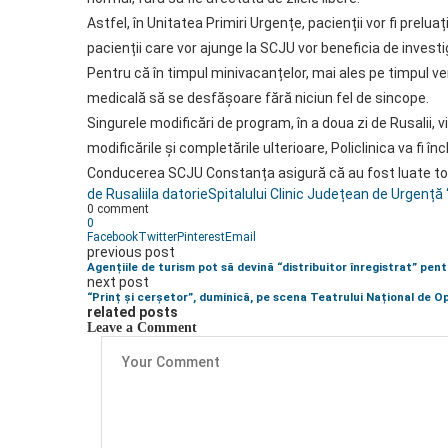
Astfel, în Unitatea Primiri Urgențe, pacienții vor fi preluați
pacienții care vor ajunge la SCJU vor beneficia de invest
Pentru că în timpul minivacanțelor, mai ales pe timpul ve
medicală să se desfășoare fără niciun fel de sincope.
Singurele modificări de program, în a doua zi de Rusalii, 
modificările şi completările ulterioare, Policlinica va fi în
Conducerea SCJU Constanța asigură că au fost luate toat
de Rusalii
la datorie
Spitalului Clinic Județean de Urgență
0 comment
0
Facebook
Twitter
Pinterest
Email
previous post
Agențiile de turism pot să devină “distribuitor înregistrat” pen
next post
“Prinț și cerșetor”, duminică, pe scena Teatrului Național de O
related posts
Leave a Comment