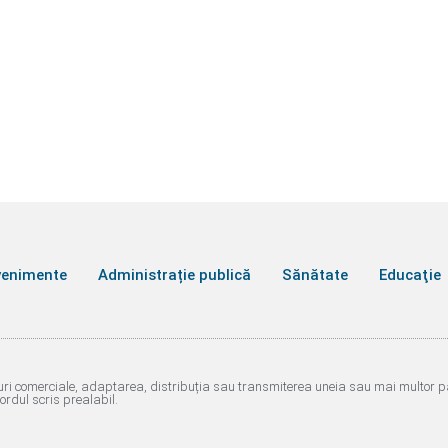
venimente
Administrație publică
Sănătate
Educaţie
ri comerciale, adaptarea, distribuția sau transmiterea uneia sau mai multor părț
cordul scris prealabil.