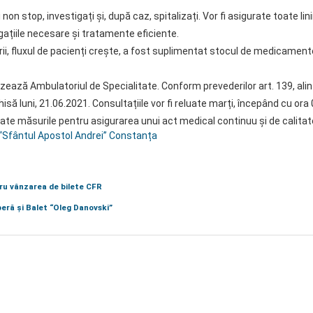
 non stop, investigați și, după caz, spitalizați. Vor fi asigurate toate lini
igațiile necesare și tratamente eficiente.
rii, fluxul de pacienți crește, a fost suplimentat stocul de medicamente
vizează Ambulatoriul de Specialitate. Conform prevederilor art. 139, alin
chisă luni, 21.06.2021. Consultațiile vor fi reluate marți, începând cu ora 
e măsurile pentru asigurarea unui act medical continuu și de calitate
 “Sfântul Apostol Andrei” Constanța
tru vânzarea de bilete CFR
peră și Balet “Oleg Danovski”