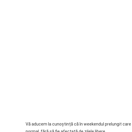
Vă aducem la cunoștință că în weekendul prelungit care 
normal, fără să fie afectată de zilele libere.