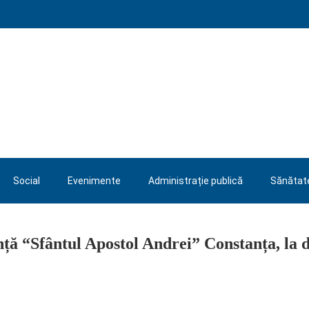
Social
Evenimente
Administrație publică
Sănătat
ență “Sfântul Apostol Andrei” Constanța, la datorie, de Rusalii
ță “Sfântul Apostol Andrei” Constanța, la d