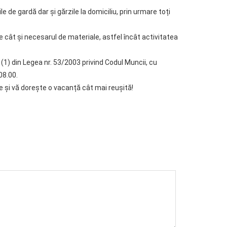
ile de gardă dar și gărzile la domiciliu, prin urmare toți
 cât și necesarul de materiale, astfel încât activitatea
 (1) din Legea nr. 53/2003 privind Codul Muncii, cu
08.00.
 și vă dorește o vacanță cât mai reușită!