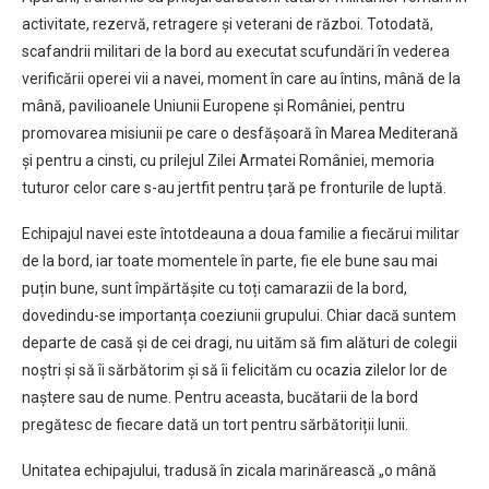
activitate, rezervă, retragere și veterani de război. Totodată,
scafandrii militari de la bord au executat scufundări în vederea
verificării operei vii a navei, moment în care au întins, mână de la
mână, pavilioanele Uniunii Europene și României, pentru
promovarea misiunii pe care o desfășoară în Marea Mediterană
și pentru a cinsti, cu prilejul Zilei Armatei României, memoria
tuturor celor care s-au jertfit pentru țară pe fronturile de luptă.
Echipajul navei este întotdeauna a doua familie a fiecărui militar
de la bord, iar toate momentele în parte, fie ele bune sau mai
puțin bune, sunt împărtășite cu toți camarazii de la bord,
dovedindu-se importanța coeziunii grupului. Chiar dacă suntem
departe de casă și de cei dragi, nu uităm să fim alături de colegii
noștri și să îi sărbătorim și să îi felicităm cu ocazia zilelor lor de
naștere sau de nume. Pentru aceasta, bucătarii de la bord
pregătesc de fiecare dată un tort pentru sărbătoriții lunii.
Unitatea echipajului, tradusă în zicala marinărească „o mână