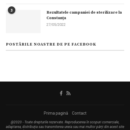
3
Rezultatele campaniei de sterilizare la
Constanța
27/05/2022
POSTĂRILE NOASTRE DE PE FACEBOOK
Prima pagină
Contact
@2020 - Toate drepturile rezervate. Reproducerea în scopuri comerciale,
adaptarea, distribuția sau transmiterea uneia sau mai multor părți din acest site