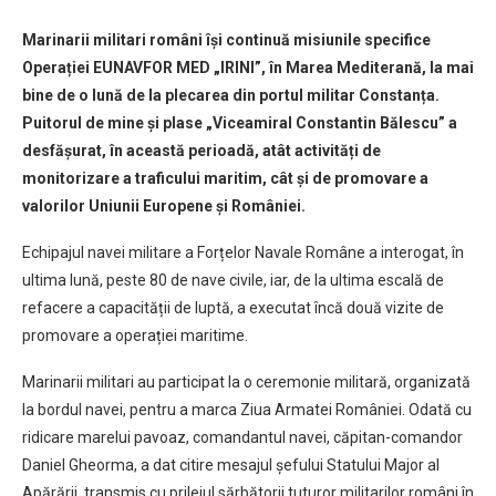
Marinarii militari români își continuă misiunile specifice
Operației EUNAVFOR MED „IRINI”, în Marea Mediterană, la mai
bine de o lună de la plecarea din portul militar Constanța.
Puitorul de mine și plase „Viceamiral Constantin Bălescu” a
desfășurat, în această perioadă, atât activități de
monitorizare a traficului maritim, cât și de promovare a
valorilor Uniunii Europene și României.
Echipajul navei militare a Forțelor Navale Române a interogat, în
ultima lună, peste 80 de nave civile, iar, de la ultima escală de
refacere a capacității de luptă, a executat încă două vizite de
promovare a operației maritime.
Marinarii militari au participat la o ceremonie militară, organizată
la bordul navei, pentru a marca Ziua Armatei României. Odată cu
ridicare marelui pavoaz, comandantul navei, căpitan-comandor
Daniel Gheorma, a dat citire mesajul șefului Statului Major al
Apărării, transmis cu prilejul sărbătorii tuturor militarilor români în