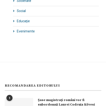
Societate
Social
Educaţie
Evenimente
RECOMANDAREA EDITORULUI
1
Şase magistraţi români vor fi
subordonaţi Laurei Codruța Kövesi