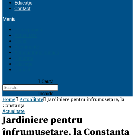
Educaţie
Contact
Meniu
Prima pagină
Actualitate
Social
Evenimente
Administrație publică
Sănătate
Educaţie
Contact
Caută
Închide
Home
Actualitate
Jardiniere pentru înfrumusețare, la
Constanța
Actualitate
Jardiniere pentru
înfrumusețare, la Constanța