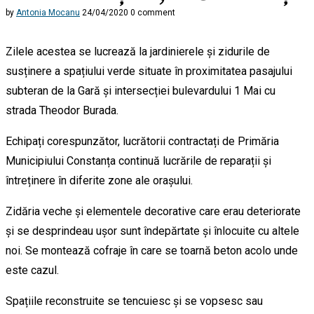
by
Antonia Mocanu
24/04/2020
0 comment
Zilele acestea se lucrează la jardinierele și zidurile de
susținere a spațiului verde situate în proximitatea pasajului
subteran de la Gară și intersecției bulevardului 1 Mai cu
strada Theodor Burada.
Echipați corespunzător, lucrătorii contractați de Primăria
Municipiului Constanța continuă lucrările de reparații și
întreținere în diferite zone ale orașului.
Zidăria veche și elementele decorative care erau deteriorate
și se desprindeau ușor sunt îndepărtate și înlocuite cu altele
noi. Se montează cofraje în care se toarnă beton acolo unde
este cazul.
Spațiile reconstruite se tencuiesc și se vopsesc sau