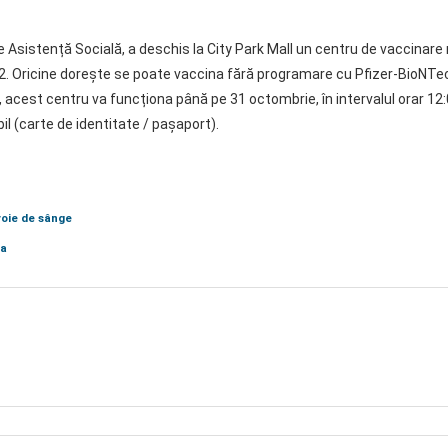
e Asistență Socială, a deschis la City Park Mall un centru de vaccinare 
-2. Oricine dorește se poate vaccina fără programare cu Pfizer-BioN
ii, acest centru va funcționa până pe 31 octombrie, în intervalul orar 
l (carte de identitate / pașaport).
voie de sânge
ea