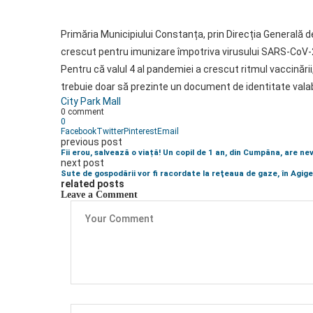
Primăria Municipiului Constanța, prin Direcția Generală d
crescut pentru imunizare împotriva virusului SARS-CoV
Pentru că valul 4 al pandemiei a crescut ritmul vaccinăr
trebuie doar să prezinte un document de identitate valabi
City Park Mall
0 comment
0
Facebook
Twitter
Pinterest
Email
previous post
Fii erou, salvează o viață! Un copil de 1 an, din Cumpăna, are ne
next post
Sute de gospodării vor fi racordate la reţeaua de gaze, în Agig
related posts
Leave a Comment