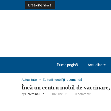
Breaking news:
Prima pagină
Actualitate
Home
Actualitate
Încă un centru mobil de vaccinar
Actualitate
Editorii noștri îți recomandă
Încă un centru mobil de vaccinare,
by
Florentina Lup
18/10/2021
0 comment