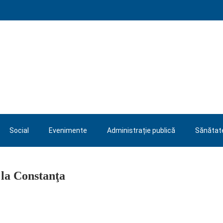
Social
Evenimente
Administrație publică
Sănătat
e, la Constanţa
 la Constanţa