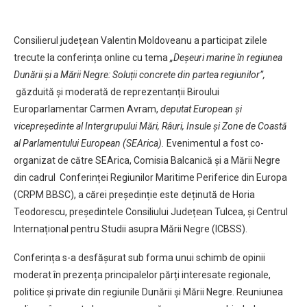
Consilierul județean Valentin Moldoveanu a participat zilele
trecute la conferința online cu tema
„Deșeuri marine în regiunea
Dunării și a Mării Negre: Soluții concrete din partea regiunilor”,
găzduită și moderată de reprezentanții Biroului
Europarlamentar Carmen Avram,
deputat European și
vicepreședinte al Intergrupului Mări, Râuri, Insule și Zone de Coastă
al Parlamentului European (SEArica).
Evenimentul a fost co-
organizat de către SEArica, Comisia Balcanică și a Mării Negre
din cadrul Conferinței Regiunilor Maritime Periferice din Europa
(CRPM BBSC), a cărei președinție este deținută de Horia
Teodorescu, președintele Consiliului Județean Tulcea, și Centrul
Internațional pentru Studii asupra Mării Negre (ICBSS).
Conferința s-a desfășurat sub forma unui schimb de opinii
moderat în prezența principalelor părți interesate regionale,
politice și private din regiunile Dunării și Mării Negre. Reuniunea