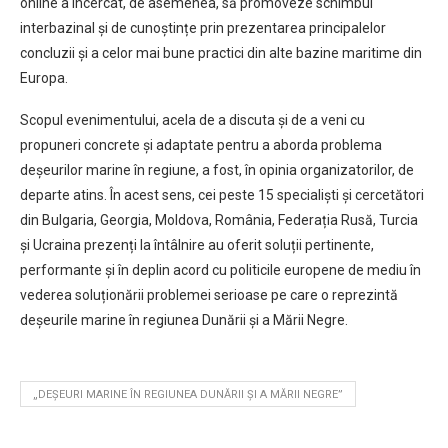
online a încercat, de asemenea, să promoveze schimbul
interbazinal și de cunoștințe prin prezentarea principalelor
concluzii și a celor mai bune practici din alte bazine maritime din
Europa.
Scopul evenimentului, acela de a discuta și de a veni cu
propuneri concrete și adaptate pentru a aborda problema
deșeurilor marine în regiune, a fost, în opinia organizatorilor, de
departe atins. În acest sens, cei peste 15 specialiști și cercetători
din Bulgaria, Georgia, Moldova, România, Federația Rusă, Turcia
și Ucraina prezenți la întâlnire au oferit soluții pertinente,
performante și în deplin acord cu politicile europene de mediu în
vederea soluționării problemei serioase pe care o reprezintă
deșeurile marine în regiunea Dunării și a Mării Negre.
„DEȘEURI MARINE ÎN REGIUNEA DUNĂRII ȘI A MĂRII NEGRE”