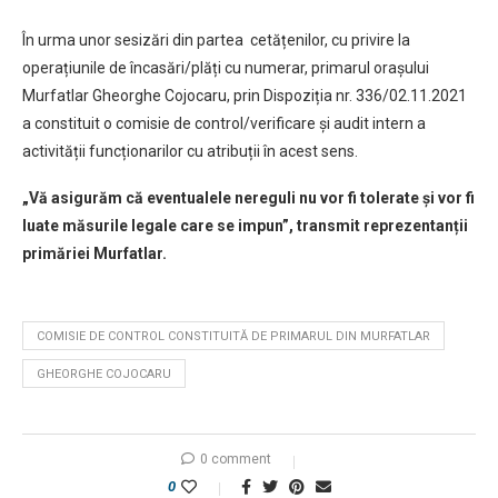
În urma unor sesizări din partea cetățenilor, cu privire la
operațiunile de încasări/plăți cu numerar, primarul orașului
Murfatlar Gheorghe Cojocaru, prin Dispoziția nr. 336/02.11.2021
a constituit o comisie de control/verificare și audit intern a
activității funcționarilor cu atribuții în acest sens.
„Vă asigurăm că eventualele nereguli nu vor fi tolerate și vor fi
luate măsurile legale care se impun”, transmit reprezentanții
primăriei Murfatlar.
COMISIE DE CONTROL CONSTITUITĂ DE PRIMARUL DIN MURFATLAR
GHEORGHE COJOCARU
0 comment
0